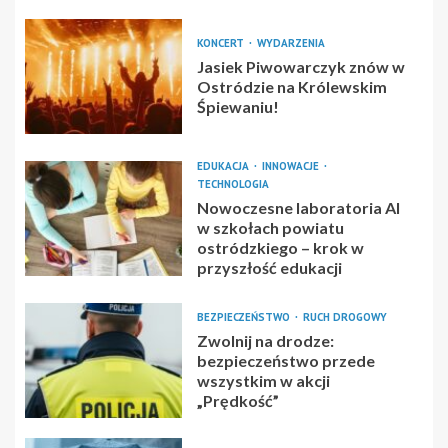
KONCERT
WYDARZENIA
Jasiek Piwowarczyk znów w
Ostródzie na Królewskim
Śpiewaniu!
EDUKACJA
INNOWACJE
TECHNOLOGIA
Nowoczesne laboratoria AI
w szkołach powiatu
ostródzkiego – krok w
przyszłość edukacji
BEZPIECZEŃSTWO
RUCH DROGOWY
Zwolnij na drodze:
bezpieczeństwo przede
wszystkim w akcji
„Prędkość”