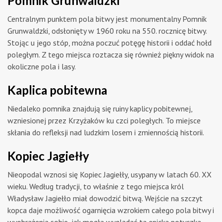
Pomnik Grunwaldzki
Centralnym punktem pola bitwy jest monumentalny Pomnik
Grunwaldzki, odsłonięty w 1960 roku na 550. rocznicę bitwy.
Stojąc u jego stóp, można poczuć potęgę historii i oddać hołd
poległym. Z tego miejsca roztacza się również piękny widok na
okoliczne pola i lasy.
Kaplica pobitewna
Niedaleko pomnika znajdują się ruiny kaplicy pobitewnej,
wzniesionej przez Krzyżaków ku czci poległych. To miejsce
skłania do refleksji nad ludzkim losem i zmiennością historii.
Kopiec Jagiełły
Nieopodal wznosi się Kopiec Jagiełły, usypany w latach 60. XX
wieku. Według tradycji, to właśnie z tego miejsca król
Władysław Jagiełło miał dowodzić bitwą. Wejście na szczyt
kopca daje możliwość ogarnięcia wzrokiem całego pola bitwy i
wyobrażenia sobie, jak mogła wyglądać ta epicka potyczka.