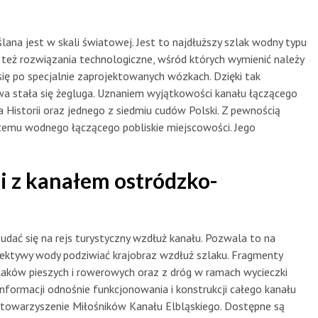
ana jest w skali światowej. Jest to najdłuższy szlak wodny typu
też rozwiązania technologiczne, wśród których wymienić należy
ą się po specjalnie zaprojektowanych wózkach. Dzięki tak
wa stała się żegluga. Uznaniem wyjątkowości kanału łączącego
a Historii oraz jednego z siedmiu cudów Polski. Z pewnością
ystemu wodnego łączącego pobliskie miejscowości. Jego
i z kanałem ostródzko-
udać się na rejs turystyczny wzdłuż kanału. Pozwala to na
spektywy wody podziwiać krajobraz wzdłuż szlaku. Fragmenty
laków pieszych i rowerowych oraz z dróg w ramach wycieczki
ormacji odnośnie funkcjonowania i konstrukcji całego kanału
towarzyszenie Miłośników Kanału Elbląskiego. Dostępne są