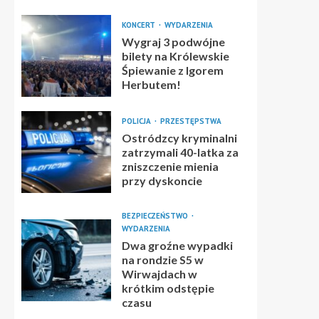
KONCERT
WYDARZENIA
Wygraj 3 podwójne
bilety na Królewskie
Śpiewanie z Igorem
Herbutem!
POLICJA
PRZESTĘPSTWA
Ostródzcy kryminalni
zatrzymali 40-latka za
zniszczenie mienia
przy dyskoncie
BEZPIECZEŃSTWO
WYDARZENIA
Dwa groźne wypadki
na rondzie S5 w
Wirwajdach w
krótkim odstępie
czasu