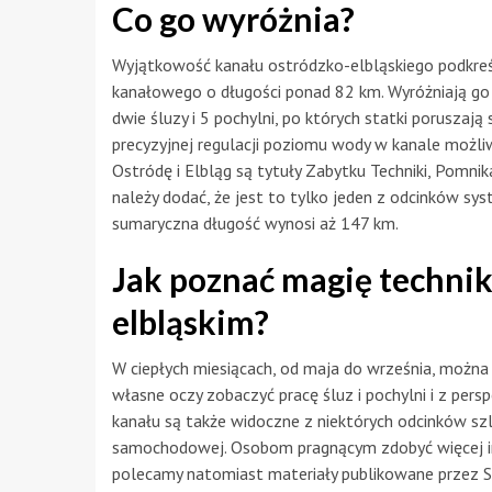
Co go wyróżnia?
Wyjątkowość kanału ostródzko-elbląskiego podkreśl
kanałowego o długości ponad 82 km. Wyróżniają go 
dwie śluzy i 5 pochylni, po których statki poruszaj
precyzyjnej regulacji poziomu wody w kanale możli
Ostródę i Elbląg są tytuły Zabytku Techniki, Pomnik
należy dodać, że jest to tylko jeden z odcinków s
sumaryczna długość wynosi aż 147 km.
Jak poznać magię technik
elbląskim?
W ciepłych miesiącach, od maja do września, można 
własne oczy zobaczyć pracę śluz i pochylni i z per
kanału są także widoczne z niektórych odcinków sz
samochodowej. Osobom pragnącym zdobyć więcej inf
polecamy natomiast materiały publikowane przez S