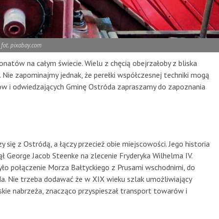
fot. pixabay.com
jonatów na całym świecie. Wielu z chęcią obejrzałoby z bliska
. Nie zapominajmy jednak, że perełki współczesnej techniki mogą
ńców i odwiedzających Gminę Ostróda zapraszamy do zapoznania
 się z Ostródą, a łączy przecież obie miejscowości. Jego historia
ął George Jacob Steenke na zlecenie Fryderyka Wilhelma IV.
ło połączenie Morza Bałtyckiego z Prusami wschodnimi, do
da. Nie trzeba dodawać że w XIX wieku szlak umożliwiający
skie nabrzeża, znacząco przyspieszał transport towarów i