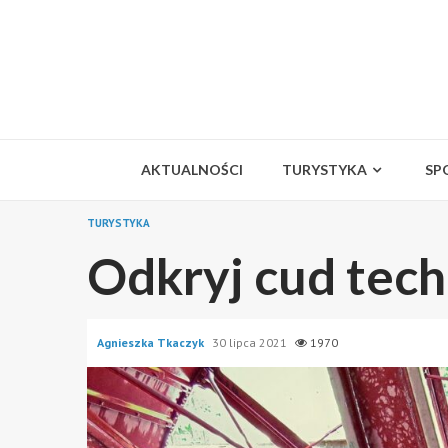
Skip
to
content
AKTUALNOŚCI
TURYSTYKA
SP
TURYSTYKA
Odkryj cud tech
Agnieszka Tkaczyk
30 lipca 2021
1970