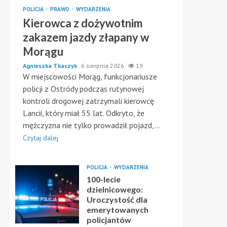
POLICJA
PRAWO
WYDARZENIA
Kierowca z dożywotnim
zakazem jazdy złapany w
Morągu
Agnieszka Tkaczyk
6 sierpnia 2026
19
W miejscowości Morąg, funkcjonariusze
policji z Ostródy podczas rutynowej
kontroli drogowej zatrzymali kierowcę
Lancii, który miał 55 lat. Odkryto, że
mężczyzna nie tylko prowadził pojazd,...
Czytaj dalej
POLICJA
WYDARZENIA
100-lecie
dzielnicowego:
Uroczystość dla
emerytowanych
policjantów