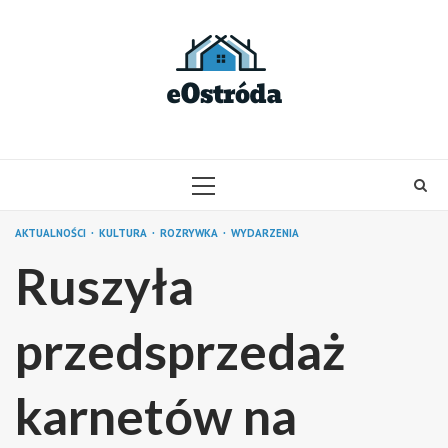
Skip
to
content
PRIMARY
MENU
AKTUALNOŚCI
KULTURA
ROZRYWKA
WYDARZENIA
Ruszyła
przedsprzedaż
karnetów na