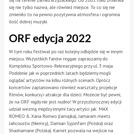
się na terenie zamku krzyżackiego. Od 2001 roku zmieniła
się nie tylko nazwa, ale również miejsce. To co się nie
zmieniło to na pewno pozytywna atmosfera i ogromna
ilość dobrej muzyki.
ORF edycja 2022
W tym roku festiwal po raz kolejny odbędzie się w innym
miejscu. Wszystkich fanów reggae zapraszamy do
Kompleksu Sportowo-Rekreacyjnego przy ul. 3 maja.
Podobnie jak w poprzednich latach będziemy mogli
oglądać artystów na kilku różnych scenach. Oprócz
koncertów zaplanowano również warsztaty, projekcje
filmów, konkursy i atrakcje dla dzieci. Możecie być pewni,
że na ORF nigdy nie jest nudno! W przyszłorocznej edycji
udział wezmą między innymi tacy artyści jak: MAX
ROMEO & Xana Romeo (Jamajka), Jamaram meets
Jahcoustix (Niemcy), Damian Syjonfam (Polska) oraz
Shashamane (Polska). Karnet pozwala na wejście na