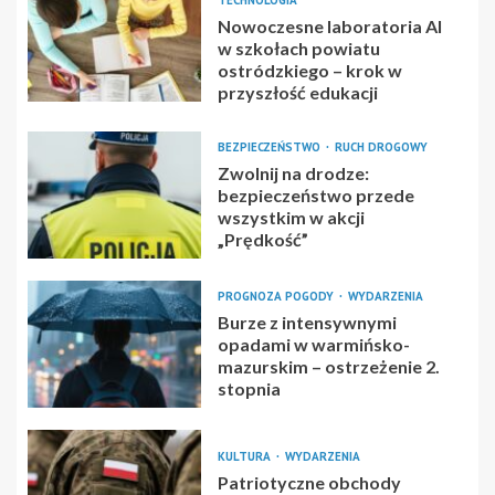
TECHNOLOGIA
Nowoczesne laboratoria AI
w szkołach powiatu
ostródzkiego – krok w
przyszłość edukacji
BEZPIECZEŃSTWO
RUCH DROGOWY
Zwolnij na drodze:
bezpieczeństwo przede
wszystkim w akcji
„Prędkość”
PROGNOZA POGODY
WYDARZENIA
Burze z intensywnymi
opadami w warmińsko-
mazurskim – ostrzeżenie 2.
stopnia
KULTURA
WYDARZENIA
Patriotyczne obchody