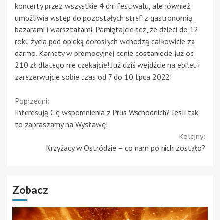
koncerty przez wszystkie 4 dni festiwalu, ale również
umożliwia wstęp do pozostałych stref z gastronomią,
bazarami i warsztatami. Pamiętajcie też, że dzieci do 12
roku życia pod opieką dorosłych wchodzą całkowicie za
darmo. Karnety w promocyjnej cenie dostaniecie już od
210 zł dlatego nie czekajcie! Już dziś wejdźcie na ebilet i
zarezerwujcie sobie czas od 7 do 10 lipca 2022!
Continue
Poprzedni:
Interesują Cię wspomnienia z Prus Wschodnich? Jeśli tak
Reading
to zapraszamy na Wystawę!
Kolejny:
Krzyżacy w Ostródzie – co nam po nich zostało?
Zobacz