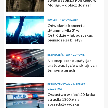
Święta Wojska Polskiego w
Morągu – dołącz do nas!
KONCERT
WYDARZENIA
Odwołanie koncertu
„Mamma Mia 2” w
Ostródzie – jak odzyskać
pieniądze za bilety?
BEZPIECZEŃSTWO
ZDROWIE
Niebezpieczne upały: jak
uratować życie w skrajnych
temperaturach
BEZPIECZEŃSTWO
INTERNET
OSZUSTWA
Oszustwo w sieci: 20-latka
straciła 1800 zł na
sprzedaży wózka