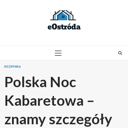
Skip
to
content
PRIMARY
MENU
ROZRYWKA
Polska Noc
Kabaretowa –
znamy szczegóły