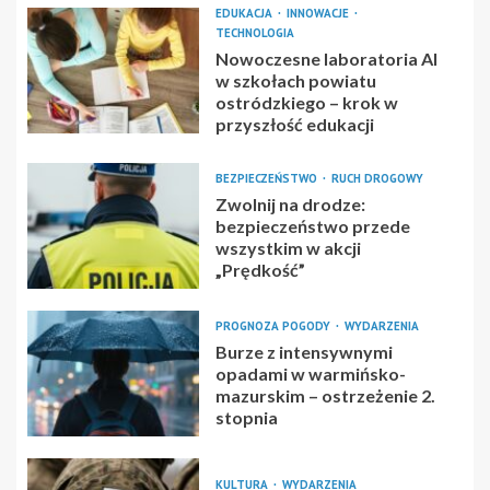
EDUKACJA
INNOWACJE
TECHNOLOGIA
Nowoczesne laboratoria AI
w szkołach powiatu
ostródzkiego – krok w
przyszłość edukacji
BEZPIECZEŃSTWO
RUCH DROGOWY
Zwolnij na drodze:
bezpieczeństwo przede
wszystkim w akcji
„Prędkość”
PROGNOZA POGODY
WYDARZENIA
Burze z intensywnymi
opadami w warmińsko-
mazurskim – ostrzeżenie 2.
stopnia
KULTURA
WYDARZENIA