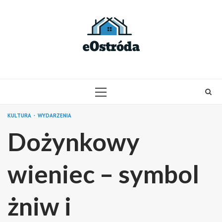
Skip
to
content
PRIMARY
MENU
KULTURA
WYDARZENIA
Dożynkowy
wieniec – symbol
żniw i