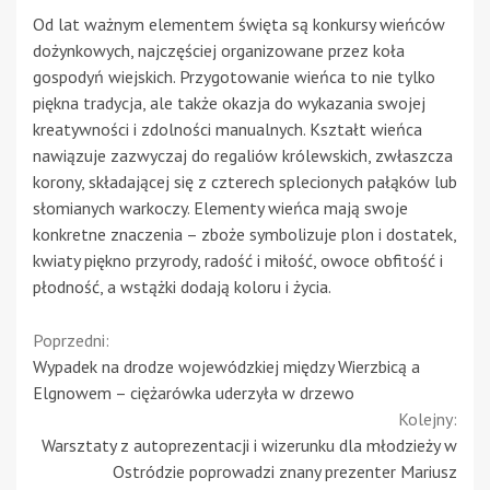
Od lat ważnym elementem święta są konkursy wieńców
dożynkowych, najczęściej organizowane przez koła
gospodyń wiejskich. Przygotowanie wieńca to nie tylko
piękna tradycja, ale także okazja do wykazania swojej
kreatywności i zdolności manualnych. Kształt wieńca
nawiązuje zazwyczaj do regaliów królewskich, zwłaszcza
korony, składającej się z czterech splecionych pałąków lub
słomianych warkoczy. Elementy wieńca mają swoje
konkretne znaczenia – zboże symbolizuje plon i dostatek,
kwiaty piękno przyrody, radość i miłość, owoce obfitość i
płodność, a wstążki dodają koloru i życia.
Continue
Poprzedni:
Wypadek na drodze wojewódzkiej między Wierzbicą a
Reading
Elgnowem – ciężarówka uderzyła w drzewo
Kolejny:
Warsztaty z autoprezentacji i wizerunku dla młodzieży w
Ostródzie poprowadzi znany prezenter Mariusz