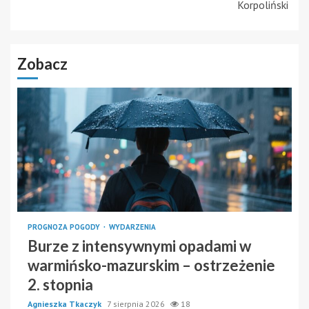
Korpoliński
Zobacz
PROGNOZA POGODY
WYDARZENIA
Burze z intensywnymi opadami w
warmińsko-mazurskim – ostrzeżenie
2. stopnia
Agnieszka Tkaczyk
7 sierpnia 2026
18