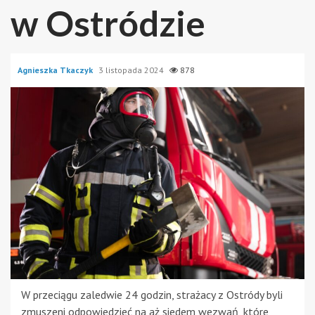
w Ostródzie
Agnieszka Tkaczyk
3 listopada 2024
878
W przeciągu zaledwie 24 godzin, strażacy z Ostródy byli
zmuszeni odpowiedzieć na aż siedem wezwań, które