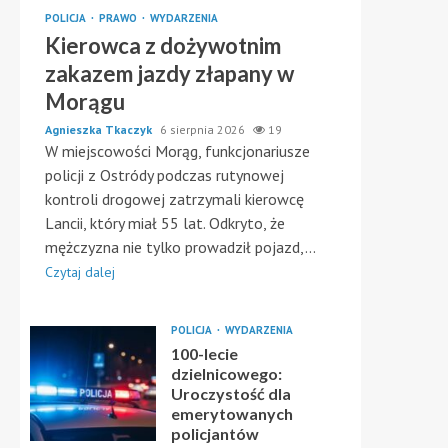
POLICJA
PRAWO
WYDARZENIA
Kierowca z dożywotnim
zakazem jazdy złapany w
Morągu
Agnieszka Tkaczyk
6 sierpnia 2026
19
W miejscowości Morąg, funkcjonariusze
policji z Ostródy podczas rutynowej
kontroli drogowej zatrzymali kierowcę
Lancii, który miał 55 lat. Odkryto, że
mężczyzna nie tylko prowadził pojazd,...
Czytaj dalej
POLICJA
WYDARZENIA
100-lecie
dzielnicowego:
Uroczystość dla
emerytowanych
policjantów