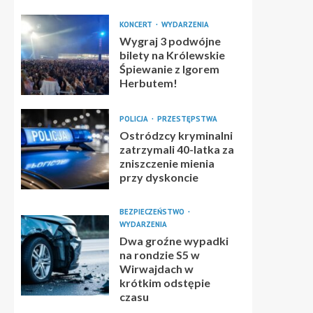
KONCERT
WYDARZENIA
Wygraj 3 podwójne
bilety na Królewskie
Śpiewanie z Igorem
Herbutem!
POLICJA
PRZESTĘPSTWA
Ostródzcy kryminalni
zatrzymali 40-latka za
zniszczenie mienia
przy dyskoncie
BEZPIECZEŃSTWO
WYDARZENIA
Dwa groźne wypadki
na rondzie S5 w
Wirwajdach w
krótkim odstępie
czasu