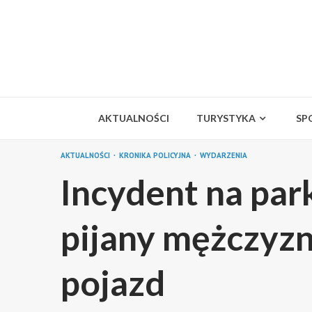
Skip
to
content
AKTUALNOŚCI
TURYSTYKA
SP
AKTUALNOŚCI
KRONIKA POLICYJNA
WYDARZENIA
Incydent na par
pijany mężczyz
pojazd