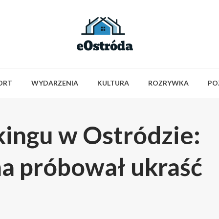
ORT
WYDARZENIA
KULTURA
ROZRYWKA
PO
kingu w Ostródzie:
na próbował ukraść