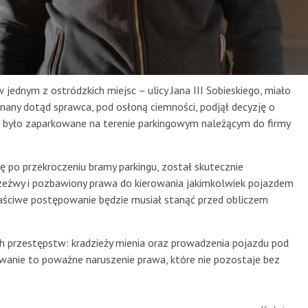
jednym z ostródzkich miejsc – ulicy Jana III Sobieskiego, miało
znany dotąd sprawca, pod osłoną ciemności, podjął decyzję o
 było zaparkowane na terenie parkingowym należącym do firmy
lę po przekroczeniu bramy parkingu, został skutecznie
rzeźwy i pozbawiony prawa do kierowania jakimkolwiek pojazdem
łaściwe postępowanie będzie musiał stanąć przed obliczem
 przestępstw: kradzieży mienia oraz prowadzenia pojazdu pod
wanie to poważne naruszenie prawa, które nie pozostaje bez