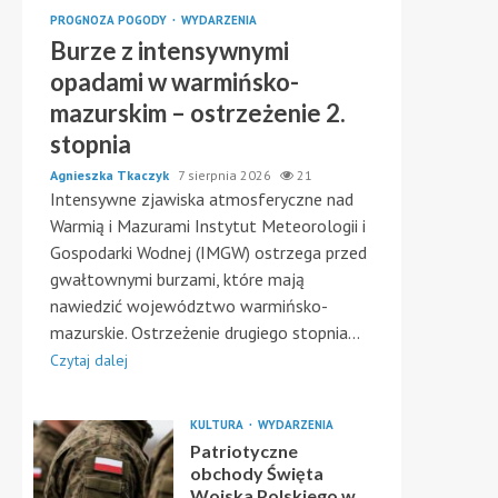
PROGNOZA POGODY
WYDARZENIA
Burze z intensywnymi
opadami w warmińsko-
mazurskim – ostrzeżenie 2.
stopnia
Agnieszka Tkaczyk
7 sierpnia 2026
21
Intensywne zjawiska atmosferyczne nad
Warmią i Mazurami Instytut Meteorologii i
Gospodarki Wodnej (IMGW) ostrzega przed
gwałtownymi burzami, które mają
nawiedzić województwo warmińsko-
mazurskie. Ostrzeżenie drugiego stopnia...
Czytaj dalej
KULTURA
WYDARZENIA
Patriotyczne
obchody Święta
Wojska Polskiego w