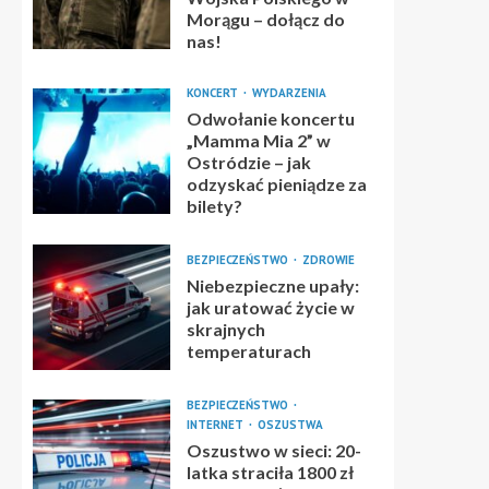
Morągu – dołącz do
nas!
KONCERT
WYDARZENIA
Odwołanie koncertu
„Mamma Mia 2” w
Ostródzie – jak
odzyskać pieniądze za
bilety?
BEZPIECZEŃSTWO
ZDROWIE
Niebezpieczne upały:
jak uratować życie w
skrajnych
temperaturach
BEZPIECZEŃSTWO
INTERNET
OSZUSTWA
Oszustwo w sieci: 20-
latka straciła 1800 zł