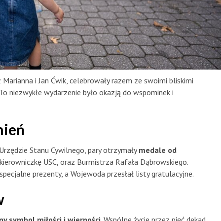
Marianna i Jan Ćwik, celebrowały razem ze swoimi bliskimi
 To niezwykłe wydarzenie było okazją do wspominek i
nień
 Urzędzie Stanu Cywilnego, pary otrzymały
medale od
 kierowniczkę USC, oraz Burmistrza Rafała Dąbrowskiego.
cjalne prezenty, a Wojewoda przesłał listy gratulacyjne.
w
y symbol miłości i wierności
. Wspólne życie przez pięć dekad