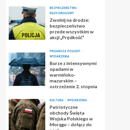
BEZPIECZEŃSTWO
RUCH DROGOWY
Zwolnij na drodze:
bezpieczeństwo
przede wszystkim w
akcji „Prędkość”
PROGNOZA POGODY
WYDARZENIA
Burze z intensywnymi
opadami w
warmińsko-
mazurskim –
ostrzeżenie 2. stopnia
KULTURA
WYDARZENIA
Patriotyczne
obchody Święta
Wojska Polskiego w
Morągu – dołącz do