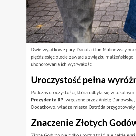
Dwie wyjątkowe pary, Danuta i Jan Malinowscy oraz 
pięćdziesięciolecie zawarcia związku małżeńskiego.
uhonorowania ich wytrwałości.
Uroczystość pełna wyróż
Podczas uroczystości, która odbyła się w lokalnym
Prezydenta RP
, wręczone przez Anielę Danowską,
Dodatkowo, władze miasta Ostróda przygotowały spe
Znaczenie Złotych Godó
Złote Gody to nie tylko uroczystość, ale także
ważn