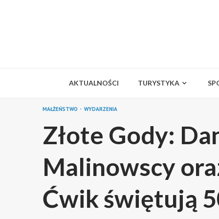
Skip
to
content
AKTUALNOŚCI
TURYSTYKA
SP
MAŁŻEŃSTWO
WYDARZENIA
Złote Gody: Dan
Malinowscy oraz
Ćwik świętują 5