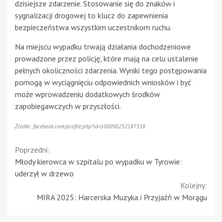
dzisiejsze zdarzenie. Stosowanie się do znaków i
sygnalizacji drogowej to klucz do zapewnienia
bezpieczeństwa wszystkim uczestnikom ruchu.
Na miejscu wypadku trwają działania dochodzeniowe
prowadzone przez policję, które mają na celu ustalenie
pełnych okoliczności zdarzenia. Wyniki tego postępowania
pomogą w wyciągnięciu odpowiednich wniosków i być
może wprowadzeniu dodatkowych środków
zapobiegawczych w przyszłości.
Źródło: facebook.com/profile.php?id=100090232187358
Continue
Poprzedni:
Młody kierowca w szpitalu po wypadku w Tyrowie:
Reading
uderzył w drzewo
Kolejny:
MIRA 2025: Harcerska Muzyka i Przyjaźń w Morągu