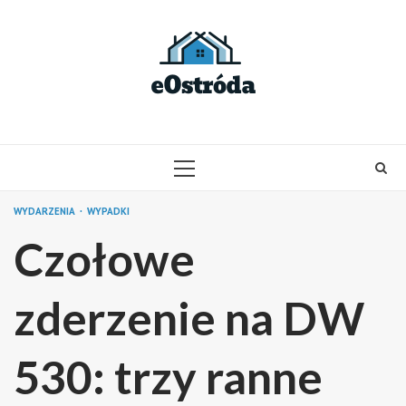
Skip
to
content
PRIMARY
MENU
WYDARZENIA
WYPADKI
Czołowe
zderzenie na DW
530: trzy ranne