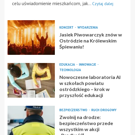
celu uświadomienie mieszkańcom, jak...
Czytaj dalej
KONCERT
WYDARZENIA
Jasiek Piwowarczyk znów w
Ostródzie na Królewskim
Śpiewaniu!
EDUKACJA
INNOWACJE
TECHNOLOGIA
Nowoczesne laboratoria AI
w szkołach powiatu
ostródzkiego – krok w
przyszłość edukacji
BEZPIECZEŃSTWO
RUCH DROGOWY
Zwolnij na drodze:
bezpieczeństwo przede
wszystkim w akcji