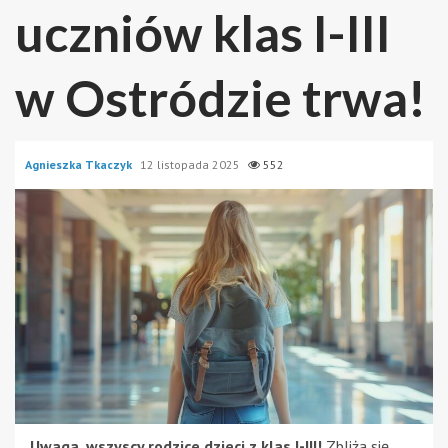
uczniów klas I-III
w Ostródzie trwa!
Agnieszka Tkaczyk
12 listopada 2025
552
Uwaga, wszyscy rodzice dzieci z klas I-III!
Zbliża się