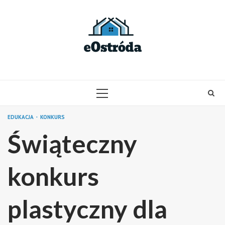
Skip
to
content
PRIMARY
MENU
EDUKACJA
KONKURS
Świąteczny
konkurs
plastyczny dla