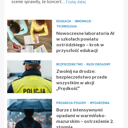
scenie sprawiły, że koncert...
Czytaj dalej
EDUKACJA
INNOWACJE
TECHNOLOGIA
Nowoczesne laboratoria AI
w szkołach powiatu
ostródzkiego – krok w
przyszłość edukacji
BEZPIECZEŃSTWO
RUCH DROGOWY
Zwolnij na drodze:
bezpieczeństwo przede
wszystkim w akcji
„Prędkość”
PROGNOZA POGODY
WYDARZENIA
Burze z intensywnymi
opadami w warmińsko-
mazurskim – ostrzeżenie 2.
stopnia