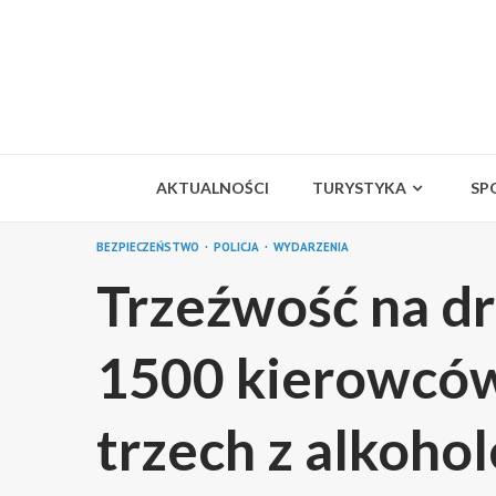
Skip
to
content
AKTUALNOŚCI
TURYSTYKA
SP
BEZPIECZEŃSTWO
POLICJA
WYDARZENIA
Trzeźwość na d
1500 kierowców
trzech z alkoho