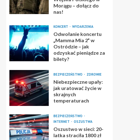
Morągu – dołącz do
nas!
KONCERT
WYDARZENIA
Odwołanie koncertu
„Mamma Mia 2” w
Ostródzie – jak
odzyskać pieniądze za
bilety?
BEZPIECZEŃSTWO
ZDROWIE
Niebezpieczne upały:
jak uratować życie w
skrajnych
temperaturach
BEZPIECZEŃSTWO
INTERNET
OSZUSTWA
Oszustwo w sieci: 20-
latka straciła 1800 zł