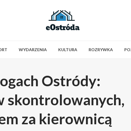
ORT
WYDARZENIA
KULTURA
ROZRYWKA
PO
rogach Ostródy:
 skontrolowanych,
lem za kierownicą