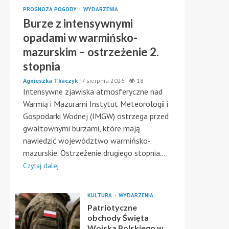
PROGNOZA POGODY
WYDARZENIA
Burze z intensywnymi
opadami w warmińsko-
mazurskim – ostrzeżenie 2.
stopnia
Agnieszka Tkaczyk
7 sierpnia 2026
18
Intensywne zjawiska atmosferyczne nad
Warmią i Mazurami Instytut Meteorologii i
Gospodarki Wodnej (IMGW) ostrzega przed
gwałtownymi burzami, które mają
nawiedzić województwo warmińsko-
mazurskie. Ostrzeżenie drugiego stopnia...
Czytaj dalej
KULTURA
WYDARZENIA
Patriotyczne
obchody Święta
Wojska Polskiego w