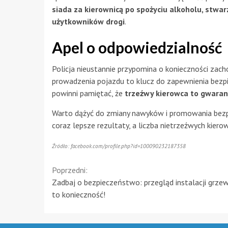
siada za kierownicą po spożyciu alkoholu, stwarz
użytkowników drogi
.
Apel o odpowiedzialność
Policja nieustannie przypomina o konieczności zach
prowadzenia pojazdu to klucz do zapewnienia bezp
powinni pamiętać, że
trzeźwy kierowca to gwaran
Warto dążyć do zmiany nawyków i promowania bezpi
coraz lepsze rezultaty, a liczba nietrzeźwych kie
Źródło: facebook.com/profile.php?id=100090232187358
Continue
Poprzedni:
Zadbaj o bezpieczeństwo: przegląd instalacji grze
Reading
to konieczność!