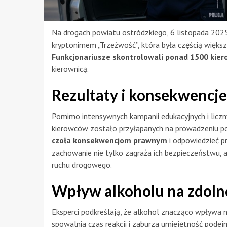
Na drogach powiatu ostródzkiego, 6 listopada 2025 
kryptonimem „Trzeźwość”, która była częścią więk
Funkcjonariusze skontrolowali ponad 1500 kie
kierownicą.
Rezultaty i konsekwencje
Pomimo intensywnych kampanii edukacyjnych i liczn
kierowców zostało przyłapanych na prowadzeniu 
czoła konsekwencjom prawnym
i odpowiedzieć p
zachowanie nie tylko zagraża ich bezpieczeństwu, 
ruchu drogowego.
Wpływ alkoholu na zdoln
Eksperci podkreślają, że alkohol znacząco wpływa n
spowalnia czas reakcji i zaburza umiejętność pode