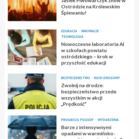
Jasiek Piwowarczyk znów w
Ostródzie na Królewskim
Śpiewaniu!
EDUKACJA
INNOWACJE
TECHNOLOGIA
Nowoczesne laboratoria AI
w szkołach powiatu
ostródzkiego – krok w
przyszłość edukacji
BEZPIECZEŃSTWO
RUCH DROGOWY
Zwolnij na drodze:
bezpieczeństwo przede
wszystkim w akcji
„Prędkość”
PROGNOZA POGODY
WYDARZENIA
Burze z intensywnymi
opadami w warmińsko-