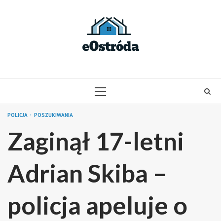
Skip
to
content
PRIMARY
MENU
POLICJA
POSZUKIWANIA
Zaginął 17-letni
Adrian Skiba –
policja apeluje o