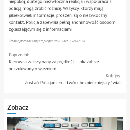
niepokój, dlatego niezwłoczna reakcja i współpraca z
policją mogą zrobić różnicę. Wszyscy, którzy mają
jakiekolwiek informacje, proszeni są o niezwłoczny
kontakt. Policja zapewnia pełną anonimowość osobom
zgłaszającym się z informacjami.
Źródło: facebook.com/profile.php?id=100090232187358
Continue
Poprzedni:
Kierowca zatrzymany za prędkość – okazał się
Reading
poszukiwanym więźniem
Kolejny:
Zostań Policjantem i twórz bezpieczniejszy świat
Zobacz