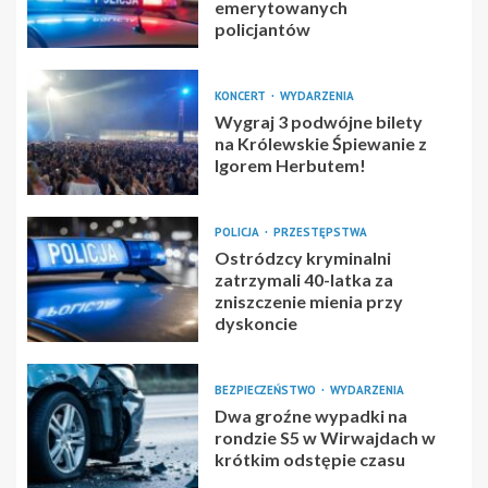
emerytowanych
policjantów
KONCERT
WYDARZENIA
Wygraj 3 podwójne bilety
na Królewskie Śpiewanie z
Igorem Herbutem!
POLICJA
PRZESTĘPSTWA
Ostródzcy kryminalni
zatrzymali 40-latka za
zniszczenie mienia przy
dyskoncie
BEZPIECZEŃSTWO
WYDARZENIA
Dwa groźne wypadki na
rondzie S5 w Wirwajdach w
krótkim odstępie czasu