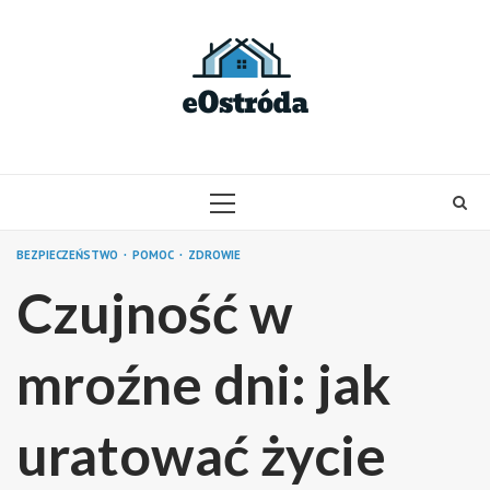
Skip
to
content
PRIMARY
MENU
BEZPIECZEŃSTWO
POMOC
ZDROWIE
Czujność w
mroźne dni: jak
uratować życie