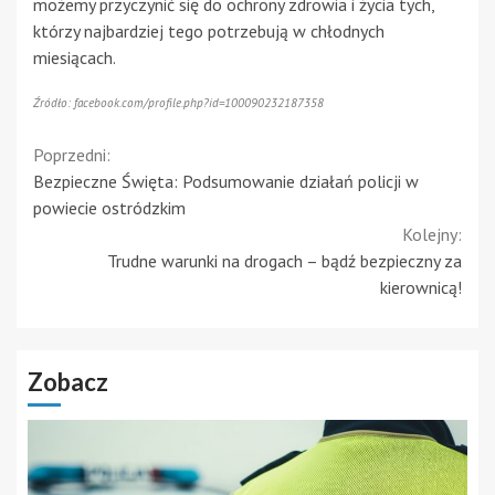
możemy przyczynić się do ochrony zdrowia i życia tych,
którzy najbardziej tego potrzebują w chłodnych
miesiącach.
Źródło: facebook.com/profile.php?id=100090232187358
Continue
Poprzedni:
Bezpieczne Święta: Podsumowanie działań policji w
Reading
powiecie ostródzkim
Kolejny:
Trudne warunki na drogach – bądź bezpieczny za
kierownicą!
Zobacz