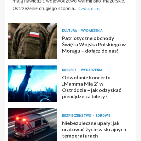
mają nawiedzić województwo warmińsko-mazurskie.
Ostrzeżenie drugiego stopnia...
Czytaj dalej
KULTURA
WYDARZENIA
Patriotyczne obchody
Święta Wojska Polskiego w
Morągu – dołącz do nas!
KONCERT
WYDARZENIA
Odwołanie koncertu
„Mamma Mia 2” w
Ostródzie – jak odzyskać
pieniądze za bilety?
BEZPIECZEŃSTWO
ZDROWIE
Niebezpieczne upały: jak
uratować życie w skrajnych
temperaturach