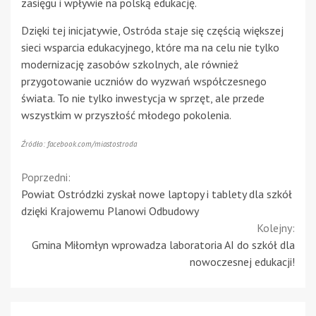
zasięgu i wpływie na polską edukację.
Dzięki tej inicjatywie, Ostróda staje się częścią większej
sieci wsparcia edukacyjnego, które ma na celu nie tylko
modernizację zasobów szkolnych, ale również
przygotowanie uczniów do wyzwań współczesnego
świata. To nie tylko inwestycja w sprzęt, ale przede
wszystkim w przyszłość młodego pokolenia.
Źródło: facebook.com/miastostroda
Continue
Poprzedni:
Powiat Ostródzki zyskał nowe laptopy i tablety dla szkół
Reading
dzięki Krajowemu Planowi Odbudowy
Kolejny:
Gmina Miłomłyn wprowadza laboratoria AI do szkół dla
nowoczesnej edukacji!