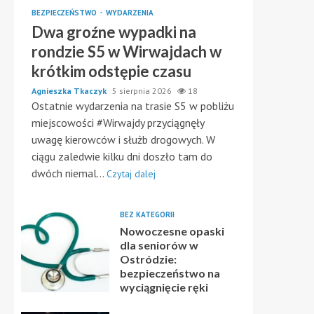
BEZPIECZEŃSTWO
WYDARZENIA
Dwa groźne wypadki na
rondzie S5 w Wirwajdach w
krótkim odstępie czasu
Agnieszka Tkaczyk
5 sierpnia 2026
18
Ostatnie wydarzenia na trasie S5 w pobliżu
miejscowości #Wirwajdy przyciągnęły
uwagę kierowców i służb drogowych. W
ciągu zaledwie kilku dni doszło tam do
dwóch niemal...
Czytaj dalej
BEZ KATEGORII
Nowoczesne opaski
dla seniorów w
Ostródzie:
bezpieczeństwo na
wyciągnięcie ręki