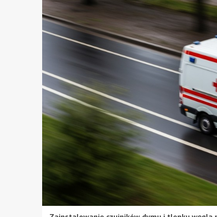
Zainstalowanie czujników dymu i tlenku węgla 