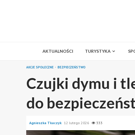
Skip
to
content
AKTUALNOŚCI
TURYSTYKA
SP
AKCJE SPOŁECZNE
BEZPIECZEŃSTWO
Czujki dymu i tl
do bezpieczeńs
Agnieszka Tkaczyk
12 lutego 2026
333