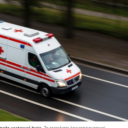
może uratować życie.
To przesłanie towarzyszy nowej