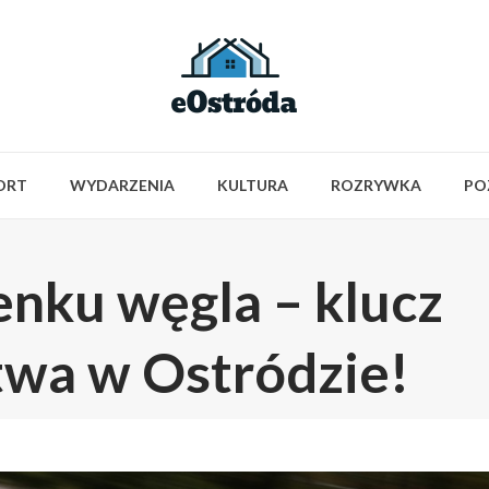
ORT
WYDARZENIA
KULTURA
ROZRYWKA
PO
enku węgla – klucz
twa w Ostródzie!