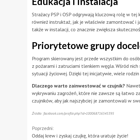
Edukacja i instalacja
Strażacy PSP i OSP odgrywają kluczową rolę w tej 
również instruktaż, jak je właściwie zamontować i
także w instalacji, co znacznie zwiększa skuteczność
Priorytetowe grupy doce
Program skierowany jest przede wszystkim do osób,
z pożarami i zatruciami tlenkiem węgla. Wśród nich
sytuacji życiowej. Dzięki tej inicjatywie, wiele rodzi
Dlaczego warto zainwestować w czujnik?
Nawet 
wykrywaniu zagrożeń, które nie zawsze są łatwo za
czujników, aby jak najszybciej je zamontowali w swo
Źródło: facebook.com/profile.php?id=100068716545395
Continue
Poprzedni:
Oddaj krew i zyskaj czujkę, która uratuje życie!