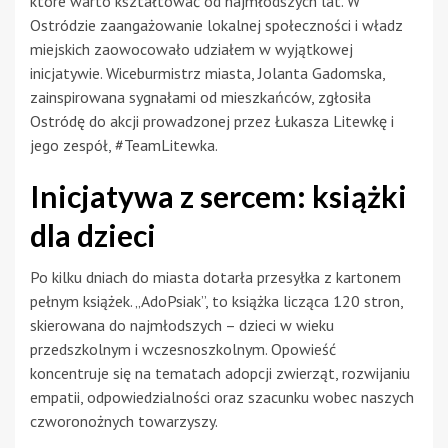
które warto kształtować od najmłodszych lat. W
Ostródzie zaangażowanie lokalnej społeczności i władz
miejskich zaowocowało udziałem w wyjątkowej
inicjatywie. Wiceburmistrz miasta, Jolanta Gadomska,
zainspirowana sygnałami od mieszkańców, zgłosiła
Ostródę do akcji prowadzonej przez Łukasza Litewkę i
jego zespół, #TeamLitewka.
Inicjatywa z sercem: książki
dla dzieci
Po kilku dniach do miasta dotarła przesyłka z kartonem
pełnym książek. „AdoPsiak”, to książka licząca 120 stron,
skierowana do najmłodszych – dzieci w wieku
przedszkolnym i wczesnoszkolnym. Opowieść
koncentruje się na tematach adopcji zwierząt, rozwijaniu
empatii, odpowiedzialności oraz szacunku wobec naszych
czworonożnych towarzyszy.