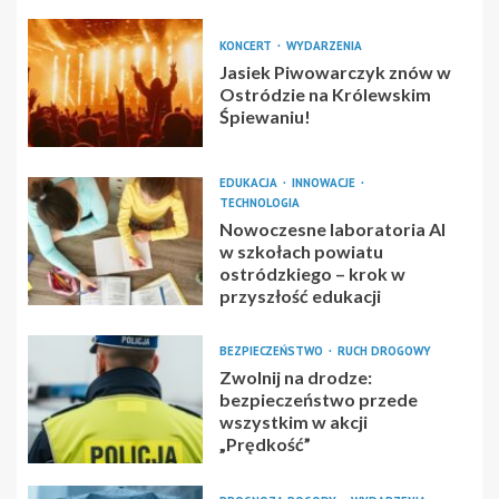
KONCERT
WYDARZENIA
Jasiek Piwowarczyk znów w
Ostródzie na Królewskim
Śpiewaniu!
EDUKACJA
INNOWACJE
TECHNOLOGIA
Nowoczesne laboratoria AI
w szkołach powiatu
ostródzkiego – krok w
przyszłość edukacji
BEZPIECZEŃSTWO
RUCH DROGOWY
Zwolnij na drodze:
bezpieczeństwo przede
wszystkim w akcji
„Prędkość”