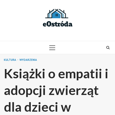
Skip
to
content
PRIMARY
MENU
KULTURA
WYDARZENIA
Książki o empatii i
adopcji zwierząt
dla dzieci w