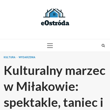
Skip
to
content
PRIMARY
MENU
KULTURA
WYDARZENIA
Kulturalny marzec
w Miłakowie:
spektakle, taniec i