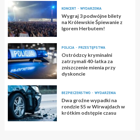
KONCERT
WYDARZENIA
Wygraj 3 podwójne bilety
na Królewskie Śpiewanie z
Igorem Herbutem!
POLICJA
PRZESTĘPSTWA
Ostródzcy kryminalni
zatrzymali 40-latka za
zniszczenie mienia przy
dyskoncie
BEZPIECZEŃSTWO
WYDARZENIA
Dwa groźne wypadki na
rondzie S5 w Wirwajdach w
krótkim odstępie czasu