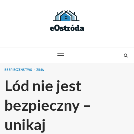
Skip
to
content
PRIMARY
MENU
BEZPIECZEŃSTWO
ZIMA
Lód nie jest
bezpieczny –
unikaj