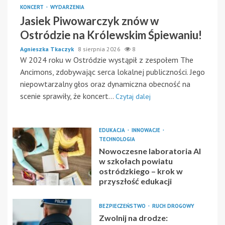
KONCERT
WYDARZENIA
Jasiek Piwowarczyk znów w
Ostródzie na Królewskim Śpiewaniu!
Agnieszka Tkaczyk
8 sierpnia 2026
8
W 2024 roku w Ostródzie wystąpił z zespołem The
Ancimons, zdobywając serca lokalnej publiczności. Jego
niepowtarzalny głos oraz dynamiczna obecność na
scenie sprawiły, że koncert...
Czytaj dalej
EDUKACJA
INNOWACJE
TECHNOLOGIA
Nowoczesne laboratoria AI
w szkołach powiatu
ostródzkiego – krok w
przyszłość edukacji
BEZPIECZEŃSTWO
RUCH DROGOWY
Zwolnij na drodze: