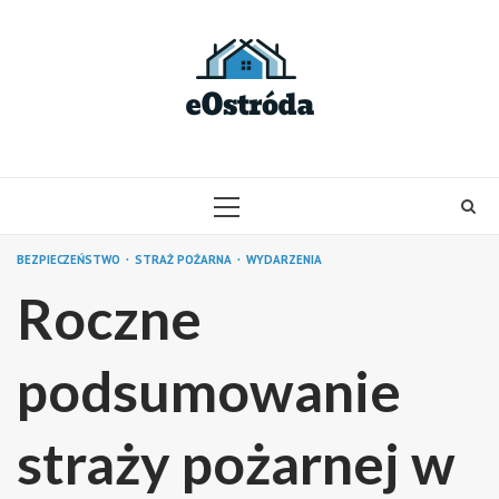
Skip
to
content
PRIMARY
MENU
BEZPIECZEŃSTWO
STRAŻ POŻARNA
WYDARZENIA
Roczne
podsumowanie
straży pożarnej w