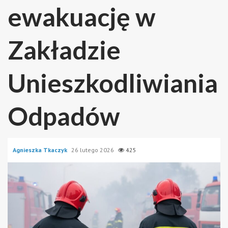
ewakuację w
Zakładzie
Unieszkodliwiania
Odpadów
Agnieszka Tkaczyk
26 lutego 2026
425