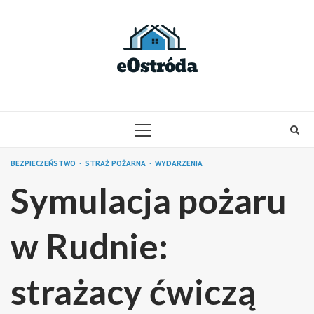
Skip
to
content
PRIMARY
MENU
BEZPIECZEŃSTWO
STRAŻ POŻARNA
WYDARZENIA
Symulacja pożaru
w Rudnie:
strażacy ćwiczą