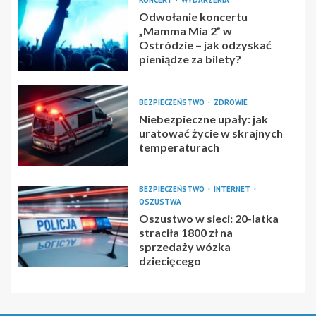
KONCERT
WYDARZENIA
Odwołanie koncertu
„Mamma Mia 2” w
Ostródzie – jak odzyskać
pieniądze za bilety?
BEZPIECZEŃSTWO
ZDROWIE
Niebezpieczne upały: jak
uratować życie w skrajnych
temperaturach
BEZPIECZEŃSTWO
INTERNET
OSZUSTWA
Oszustwo w sieci: 20-latka
straciła 1800 zł na
sprzedaży wózka
dziecięcego