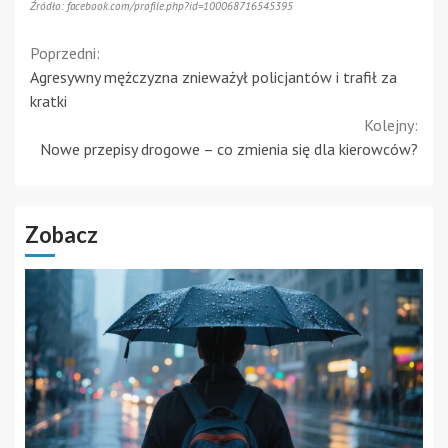
Źródło: facebook.com/profile.php?id=100068716545395
Continue
Poprzedni:
Agresywny mężczyzna znieważył policjantów i trafił za
Reading
kratki
Kolejny:
Nowe przepisy drogowe – co zmienia się dla kierowców?
Zobacz