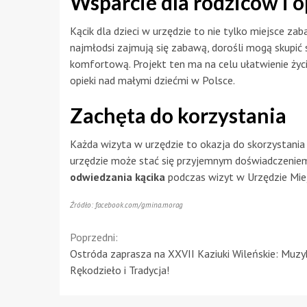
Wsparcie dla rodziców i
Kącik dla dzieci w urzędzie to nie tylko miejsce za
najmłodsi zajmują się zabawą, dorośli mogą skupić s
komfortową. Projekt ten ma na celu ułatwienie życia
opieki nad małymi dziećmi w Polsce.
Zachęta do korzystania
Każda wizyta w urzędzie to okazja do skorzystania
urzędzie może stać się przyjemnym doświadczeniem z
odwiedzania kącika
podczas wizyt w Urzędzie Miej
Źródło: facebook.com/gmina.morag
Continue
Poprzedni:
Ostróda zaprasza na XXVII Kaziuki Wileńskie: Muzy
Reading
Rękodzieło i Tradycja!