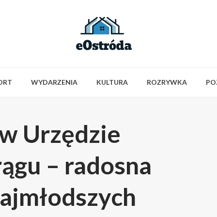
ORT
WYDARZENIA
KULTURA
ROZRYWKA
PO
i w Urzędzie
ągu – radosna
najmłodszych