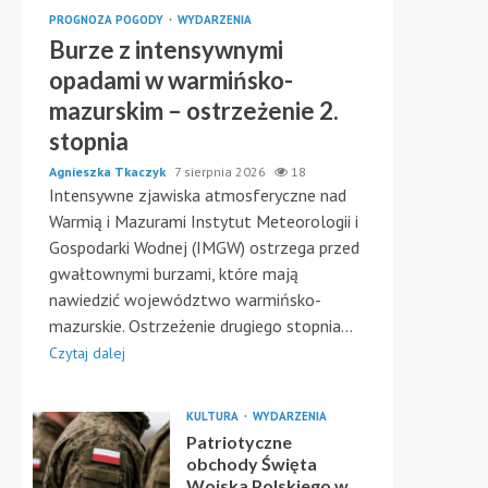
PROGNOZA POGODY
WYDARZENIA
Burze z intensywnymi
opadami w warmińsko-
mazurskim – ostrzeżenie 2.
stopnia
Agnieszka Tkaczyk
7 sierpnia 2026
18
Intensywne zjawiska atmosferyczne nad
Warmią i Mazurami Instytut Meteorologii i
Gospodarki Wodnej (IMGW) ostrzega przed
gwałtownymi burzami, które mają
nawiedzić województwo warmińsko-
mazurskie. Ostrzeżenie drugiego stopnia...
Czytaj dalej
KULTURA
WYDARZENIA
Patriotyczne
obchody Święta
Wojska Polskiego w