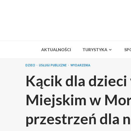
Skip
to
content
AKTUALNOŚCI
TURYSTYKA
SP
DZIECI
USŁUGI PUBLICZNE
WYDARZENIA
Kącik dla dziec
Miejskim w Mor
przestrzeń dla 