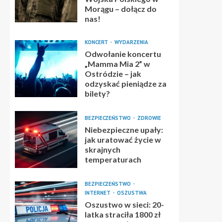
Morągu – dołącz do
nas!
KONCERT
WYDARZENIA
Odwołanie koncertu
„Mamma Mia 2” w
Ostródzie – jak
odzyskać pieniądze za
bilety?
BEZPIECZEŃSTWO
ZDROWIE
Niebezpieczne upały:
jak uratować życie w
skrajnych
temperaturach
BEZPIECZEŃSTWO
INTERNET
OSZUSTWA
Oszustwo w sieci: 20-
latka straciła 1800 zł