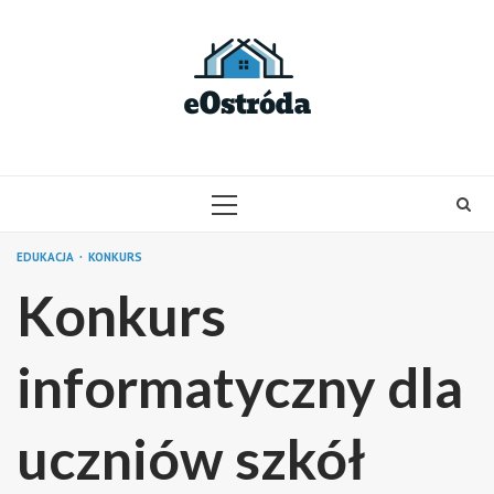
Skip
to
content
PRIMARY
MENU
EDUKACJA
KONKURS
Konkurs
informatyczny dla
uczniów szkół