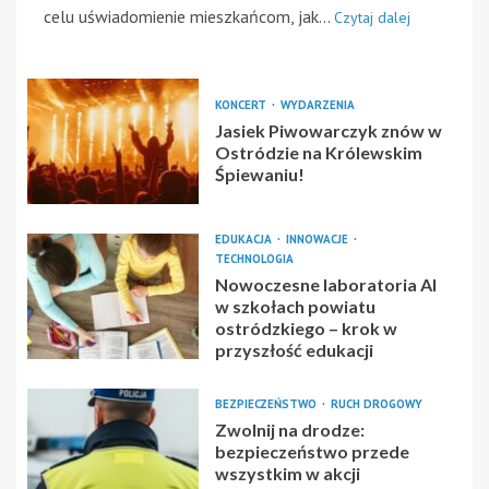
celu uświadomienie mieszkańcom, jak...
Czytaj dalej
KONCERT
WYDARZENIA
Jasiek Piwowarczyk znów w
Ostródzie na Królewskim
Śpiewaniu!
EDUKACJA
INNOWACJE
TECHNOLOGIA
Nowoczesne laboratoria AI
w szkołach powiatu
ostródzkiego – krok w
przyszłość edukacji
BEZPIECZEŃSTWO
RUCH DROGOWY
Zwolnij na drodze:
bezpieczeństwo przede
wszystkim w akcji