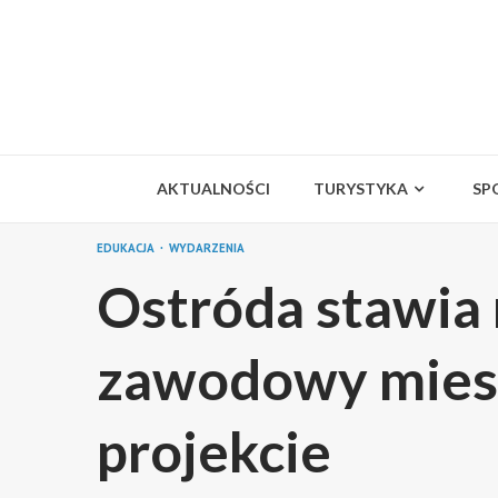
Skip
to
content
AKTUALNOŚCI
TURYSTYKA
SP
EDUKACJA
WYDARZENIA
Ostróda stawia 
zawodowy mie
projekcie