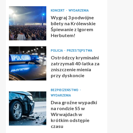
KONCERT
WYDARZENIA
Wygraj 3 podwójne
bilety na Królewskie
Śpiewanie z Igorem
Herbutem!
POLICJA
PRZESTĘPSTWA
Ostródzcy kryminalni
zatrzymali 40-latka za
zniszczenie mienia
przy dyskoncie
BEZPIECZEŃSTWO
WYDARZENIA
Dwa groźne wypadki
na rondzie S5 w
Wirwajdach w
krótkim odstępie
czasu