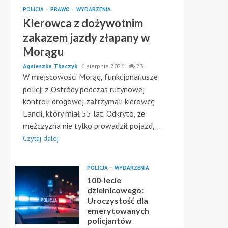
POLICJA
PRAWO
WYDARZENIA
Kierowca z dożywotnim
zakazem jazdy złapany w
Morągu
Agnieszka Tkaczyk
6 sierpnia 2026
23
W miejscowości Morąg, funkcjonariusze
policji z Ostródy podczas rutynowej
kontroli drogowej zatrzymali kierowcę
Lancii, który miał 55 lat. Odkryto, że
mężczyzna nie tylko prowadził pojazd,...
Czytaj dalej
POLICJA
WYDARZENIA
100-lecie
dzielnicowego:
Uroczystość dla
emerytowanych
policjantów