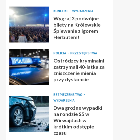
KONCERT
WYDARZENIA
Wygraj 3 podwójne
bilety na Królewskie
Śpiewanie z Igorem
Herbutem!
POLICJA
PRZESTĘPSTWA
Ostródzcy kryminalni
zatrzymali 40-latka za
zniszczenie mienia
przy dyskoncie
BEZPIECZEŃSTWO
WYDARZENIA
Dwa groźne wypadki
na rondzie S5 w
Wirwajdach w
krótkim odstępie
czasu