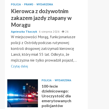
POLICJA
PRAWO
WYDARZENIA
Kierowca z dożywotnim
zakazem jazdy złapany w
Morągu
Agnieszka Tkaczyk
6 sierpnia 2026
26
W miejscowości Morąg, funkcjonariusze
policji z Ostródy podczas rutynowej
kontroli drogowej zatrzymali kierowcę
Lancii, który miał 55 lat. Odkryto, że
mężczyzna nie tylko prowadził pojazd,...
Czytaj dalej
POLICJA
WYDARZENIA
100-lecie
dzielnicowego:
Uroczystość dla
emerytowanych
policjantów