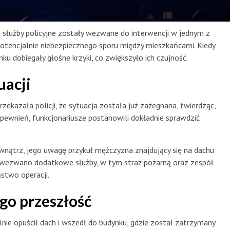
e służby policyjne zostały wezwane do interwencji w jednym z
potencjalnie niebezpiecznego sporu między mieszkańcami. Kiedy
nku dobiegały głośne krzyki, co zwiększyło ich czujność.
uacji
rzekazała policji, że sytuacja została już zażegnana, twierdząc,
ewnień, funkcjonariusze postanowili dokładnie sprawdzić
wnątrz, jego uwagę przykuł mężczyzna znajdujący się na dachu
e wezwano dodatkowe służby, w tym straż pożarną oraz zespół
stwo operacji.
go przeszłość
ie opuścił dach i wszedł do budynku, gdzie został zatrzymany