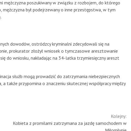
letni mężczyzna poszukiwany w związku z rozbojem, do którego
o, mężczyzna był podejrzewany o inne przestępstwa, w tym
.
ych dowodów, ostródzcy kryminalni zdecydowali się na
pnie, prokurator złożył wniosek o tymczasowe aresztowanie
się do wniosku, nakładając na 34-latka trzymiesięczny areszt
rminacja służb mogą prowadzić do zatrzymania niebezpiecznych
, a także przypomina o znaczeniu skutecznej współpracy między
Kolejny:
Kobieta z promilami zatrzymana za jazdę samochodem w
Miłomłynie