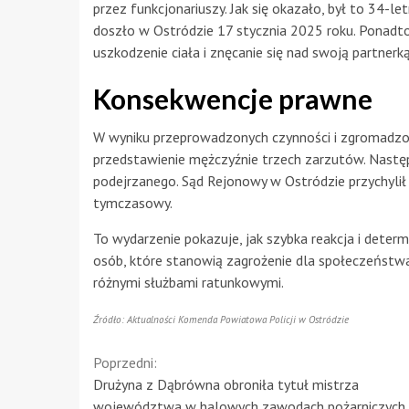
przez funkcjonariuszy. Jak się okazało, był to 34-
doszło w Ostródzie 17 stycznia 2025 roku. Ponadt
uszkodzenie ciała i znęcanie się nad swoją partnerką
Konsekwencje prawne
W wyniku przeprowadzonych czynności i zgromadzon
przedstawienie mężczyźnie trzech zarzutów. Nastę
podejrzanego. Sąd Rejonowy w Ostródzie przychylił 
tymczasowy.
To wydarzenie pokazuje, jak szybka reakcja i dete
osób, które stanowią zagrożenie dla społeczeństwa
różnymi służbami ratunkowymi.
Źródło: Aktualności Komenda Powiatowa Policji w Ostródzie
Continue
Poprzedni:
Drużyna z Dąbrówna obroniła tytuł mistrza
Reading
województwa w halowych zawodach pożarniczych