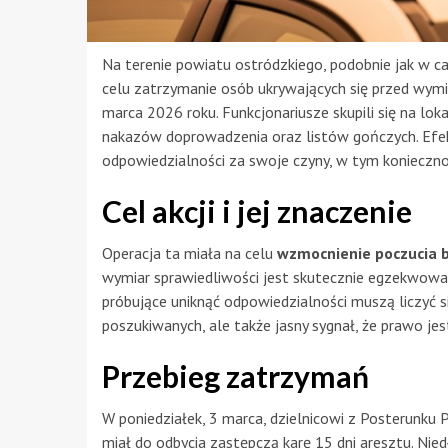
Na terenie powiatu ostródzkiego, podobnie jak w ca
celu zatrzymanie osób ukrywających się przed wymia
marca 2026 roku. Funkcjonariusze skupili się na l
nakazów doprowadzenia oraz listów gończych. Efekt
odpowiedzialności za swoje czyny, w tym koniecznoś
Cel akcji i jej znaczenie
Operacja ta miała na celu
wzmocnienie poczucia 
wymiar sprawiedliwości jest skutecznie egzekwowany
próbujące uniknąć odpowiedzialności muszą liczyć s
poszukiwanych, ale także jasny sygnał, że prawo j
Przebieg zatrzymań
W poniedziałek, 3 marca, dzielnicowi z Posterunku 
miał do odbycia zastępczą karę 15 dni aresztu. Nied