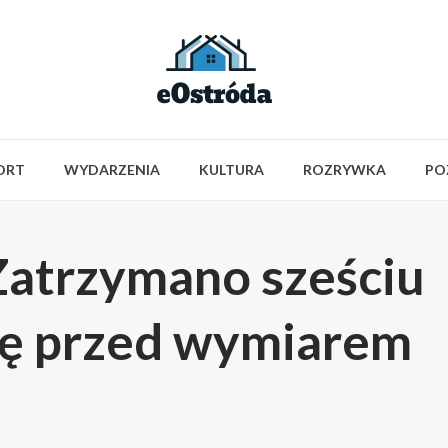
ORT
WYDARZENIA
KULTURA
ROZRYWKA
PO
 Zatrzymano sześciu
ię przed wymiarem
i