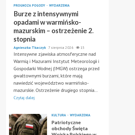
PROGNOZA POGODY
WYDARZENIA
Burze z intensywnymi
opadami w warmińsko-
mazurskim – ostrzeżenie 2.
stopnia
Agnieszka Tkaczyk
7 sierpnia 2026
15
Intensywne zjawiska atmosferyczne nad
Warmią i Mazurami Instytut Meteorologii i
Gospodarki Wodnej (IMGW) ostrzega przed
gwałtownymi burzami, które mają
nawiedzić województwo warmińsko-
mazurskie. Ostrzeżenie drugiego stopnia...
Czytaj dalej
KULTURA
WYDARZENIA
Patriotyczne
obchody Święta
Wojska Polskiego w