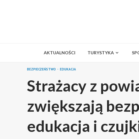
Skip
to
content
AKTUALNOŚCI
TURYSTYKA
SP
BEZPIECZEŃSTWO
EDUKACJA
Strażacy z powi
zwiększają bez
edukacja i czujk