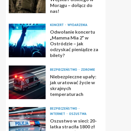
Morągu – dołącz do
nas!
KONCERT
WYDARZENIA
Odwołanie koncertu
„Mamma Mia 2” w
Ostródzie – jak
odzyskać pieniądze za
bilety?
BEZPIECZEŃSTWO
ZDROWIE
Niebezpieczne upały:
jak uratować życie w
skrajnych
temperaturach
BEZPIECZEŃSTWO
INTERNET
OSZUSTWA
Oszustwo w sieci: 20-
latka straciła 1800 zł