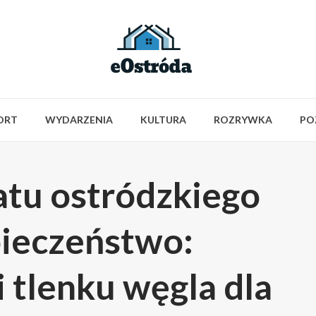
ORT
WYDARZENIA
KULTURA
ROZRYWKA
PO
atu ostródzkiego
pieczeństwo:
i tlenku węgla dla