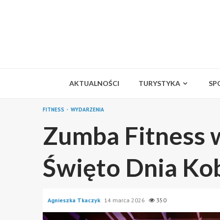
Skip
to
content
AKTUALNOŚCI
TURYSTYKA
SP
FITNESS
WYDARZENIA
Zumba Fitness 
Święto Dnia Kob
Agnieszka Tkaczyk
14 marca 2026
350