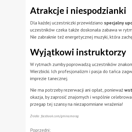
Atrakcje i niespodzianki
Dla każdej uczestniczki przewidziano
specjalny up
uczestników czeka także doskonała zabawa w rytmi
Nie zabraknie też energetycznej muzyki, która zac
Wyjątkowi instruktorzy
W rytmach zumby poprowadzą uczestników znakomici
Wierzbicki. Ich profesjonalizm i pasja do tańca zagw
imprezie tanecznej.
Nie ma potrzeby rezerwacji ani opłat, ponieważ
wst
okazja, by zaprosić znajomych i wspólnie celebrowa
przegap tej szansy na niezapomniane wrażenia!
Źródło: facebook.com/gmina.morag
Continue
Poprzedni: