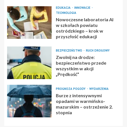
EDUKACJA
INNOWACJE
TECHNOLOGIA
Nowoczesne laboratoria AI
w szkołach powiatu
ostródzkiego – krok w
przyszłość edukacji
BEZPIECZEŃSTWO
RUCH DROGOWY
Zwolnij na drodze:
bezpieczeństwo przede
wszystkim w akcji
„Prędkość”
PROGNOZA POGODY
WYDARZENIA
Burze z intensywnymi
opadami w warmińsko-
mazurskim – ostrzeżenie 2.
stopnia