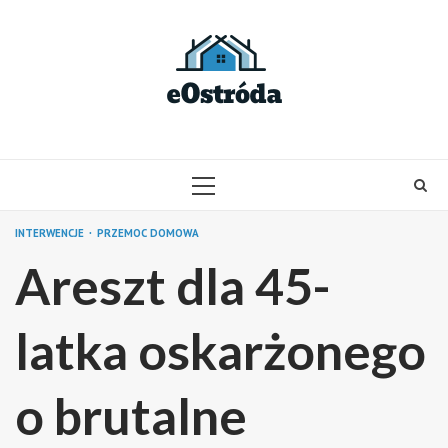
Skip
to
content
PRIMARY
MENU
INTERWENCJE
PRZEMOC DOMOWA
Areszt dla 45-
latka oskarżonego
o brutalne