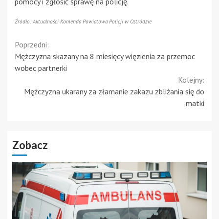
pomocy i zgłosić sprawę na policję.
Źródło: Aktualności Komenda Powiatowa Policji w Ostródzie
Continue
Poprzedni:
Mężczyzna skazany na 8 miesięcy więzienia za przemoc
Reading
wobec partnerki
Kolejny:
Mężczyzna ukarany za złamanie zakazu zbliżania się do
matki
Zobacz