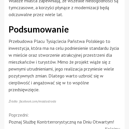
Władze miasta zapewniają, że wszelkie niedogodności są
tymczasowe, a korzyści płynące z modernizacji będą
odczuwalne przez wiele lat.
Podsumowanie
Przebudowa Placu Tysiąclecia Państwa Polskiego to
inwestycja, która ma na celu podniesienie standardu życia
w mieście oraz stworzenie atrakcyjnej przestrzeni dla
mieszkańców i turystów. Mimo że projekt wiąże się z
pewnymi utrudnieniami, jego realizacja przyniesie wiele
pozytywnych zmian. Dlatego warto uzbroić się w
cierpliwość i angażować się w to wspólne
przedsięwzięcie.
Źródło: facebook.com/miastostroda
Continue
Poprzedni:
Poznaj Służbę Kontrterrorystyczną na Dniu Otwartym!
Reading
Kolejny: