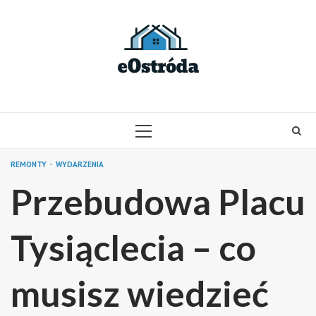
Skip
to
content
PRIMARY
MENU
REMONTY
WYDARZENIA
Przebudowa Placu
Tysiąclecia – co
musisz wiedzieć