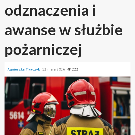
odznaczenia i
awanse w służbie
pożarniczej
Agnieszka Tkaczyk
12 maja 2026
222