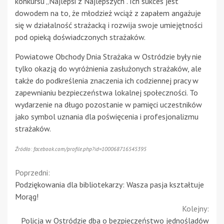
konkursu „Najlepsi z Najlepszych”. Ich sukces jest
dowodem na to, że młodzież wciąż z zapałem angażuje
się w działalność strażacką i rozwija swoje umiejętności
pod opieką doświadczonych strażaków.
Powiatowe Obchody Dnia Strażaka w Ostródzie były nie
tylko okazją do wyróżnienia zasłużonych strażaków, ale
także do podkreślenia znaczenia ich codziennej pracy w
zapewnianiu bezpieczeństwa lokalnej społeczności. To
wydarzenie na długo pozostanie w pamięci uczestników
jako symbol uznania dla poświęcenia i profesjonalizmu
strażaków.
Źródło: facebook.com/profile.php?id=100068716545395
Continue
Poprzedni:
Podziękowania dla bibliotekarzy: Wasza pasja kształtuje
Reading
Morąg!
Kolejny:
Policja w Ostródzie dba o bezpieczeństwo jednośladów