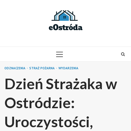
Skip
to
content
PRIMARY
MENU
ODZNACZENIA
STRAŻ POŻARNA
WYDARZENIA
Dzień Strażaka w
Ostródzie:
Uroczystości,