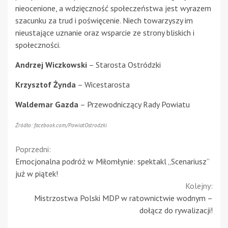
nieocenione, a wdzięczność społeczeństwa jest wyrazem
szacunku za trud i poświęcenie. Niech towarzyszy im
nieustające uznanie oraz wsparcie ze strony bliskich i
społeczności.
Andrzej Wiczkowski
– Starosta Ostródzki
Krzysztof Żynda
– Wicestarosta
Waldemar Gazda
– Przewodniczący Rady Powiatu
Źródło: facebook.com/PowiatOstrodzki
Continue
Poprzedni:
Emocjonalna podróż w Miłomłynie: spektakl „Scenariusz”
Reading
już w piątek!
Kolejny:
Mistrzostwa Polski MDP w ratownictwie wodnym –
dołącz do rywalizacji!