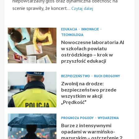
niepowtarzalny głos oraz dynamiczna obecność na
scenie sprawiły, że koncert...
Czytaj dalej
EDUKACJA
INNOWACJE
TECHNOLOGIA
Nowoczesne laboratoria AI
w szkołach powiatu
ostródzkiego – krok w
przyszłość edukacji
BEZPIECZEŃSTWO
RUCH DROGOWY
Zwolnij na drodze:
bezpieczeństwo przede
wszystkim w akcji
„Prędkość”
PROGNOZA POGODY
WYDARZENIA
Burze z intensywnymi
opadami w warmińsko-
mazurskim – ostrzeżenie 2.