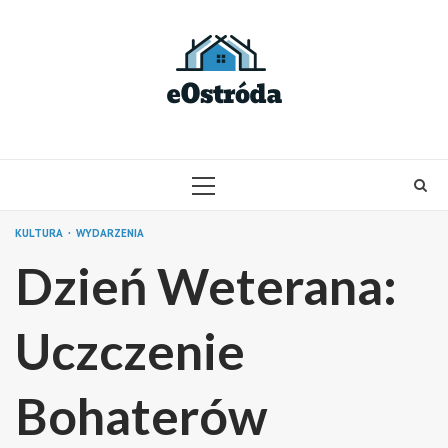
Skip
to
content
PRIMARY
MENU
KULTURA
WYDARZENIA
Dzień Weterana:
Uczczenie
Bohaterów