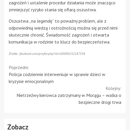
zagrożeń i ustalenie procedur działania może znacząco
zmniejszyć ryzyko stania się ofiarą oszustwa.
Oszustwa „na legendę” to poważny problem, ale z
odpowiednią wiedzą i ostrożnością można się przed nimi
skutecznie chronić. Świadomość zagrożeń i otwarta
komunikacja w rodzinie to klucz do bezpieczeństwa.
Źródło: facebook.com/profile.php?id=100090232187358
Continue
Poprzedni:
Policja codziennie interweniuje w sprawie dzieci w
Reading
kryzysie emocjonalnym
Kolejny:
Nietrzeźwy kierowca zatrzymany w Morągu – walka o
bezpieczne drogi trwa
Zobacz