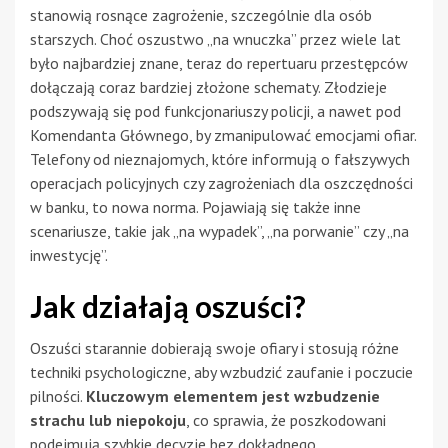
stanowią rosnące zagrożenie, szczególnie dla osób
starszych. Choć oszustwo „na wnuczka” przez wiele lat
było najbardziej znane, teraz do repertuaru przestępców
dołączają coraz bardziej złożone schematy. Złodzieje
podszywają się pod funkcjonariuszy policji, a nawet pod
Komendanta Głównego, by zmanipulować emocjami ofiar.
Telefony od nieznajomych, które informują o fałszywych
operacjach policyjnych czy zagrożeniach dla oszczędności
w banku, to nowa norma. Pojawiają się także inne
scenariusze, takie jak „na wypadek”, „na porwanie” czy „na
inwestycję”.
Jak działają oszuści?
Oszuści starannie dobierają swoje ofiary i stosują różne
techniki psychologiczne, aby wzbudzić zaufanie i poczucie
pilności.
Kluczowym elementem jest wzbudzenie
strachu lub niepokoju
, co sprawia, że poszkodowani
podejmują szybkie decyzje bez dokładnego