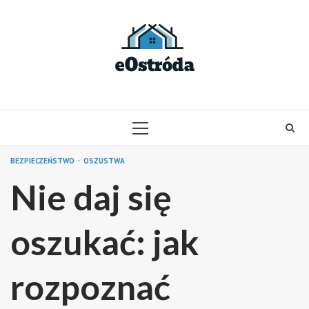
Skip
to
content
PRIMARY
MENU
BEZPIECZEŃSTWO
OSZUSTWA
Nie daj się
oszukać: jak
rozpoznać