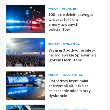
POLICJA
WYDARZENIA
100-lecie dzielnicowego:
Uroczystość dla
emerytowanych
policjantów
KONCERT
WYDARZENIA
Wygraj 3 podwójne bilety
na Królewskie Śpiewanie z
Igorem Herbutem!
POLICJA
PRZESTĘPSTWA
Ostródzcy kryminalni
zatrzymali 40-latka za
zniszczenie mienia przy
dyskoncie