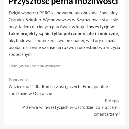
Przyszłość pełna możliwości
Dzięki wsparciu PFRON i nowemu autobusowi, Specjalny
Ośrodek Szkolno-Wychowawczy w Szymanowie staje się
przykładem dla innych placówek w kraju.
Inwestycje w
takie projekty są nie tylko potrzebne, ale i konieczne
,
aby budować społeczeństwo bez barier, w którym każda
osoba ma równe szanse na rozwój i uczestnictwo w życiu
społecznym.
Źródło: facebook.com/PowiatOstrodzki
Continue
Poprzedni:
Wdzięczność dla Rodzin Zastępczych: Emocjonalne
Reading
spotkanie w Ostródzie
Kolejny:
Przerwa w inwestycjach w Ostródzie: co z ulicami i
cmentarzem?