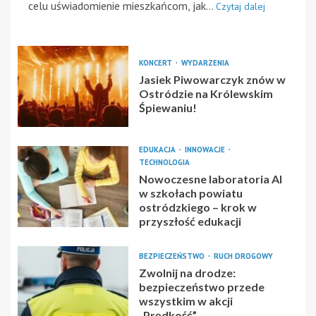
celu uświadomienie mieszkańcom, jak...
Czytaj dalej
KONCERT
WYDARZENIA
Jasiek Piwowarczyk znów w
Ostródzie na Królewskim
Śpiewaniu!
EDUKACJA
INNOWACJE
TECHNOLOGIA
Nowoczesne laboratoria AI
w szkołach powiatu
ostródzkiego – krok w
przyszłość edukacji
BEZPIECZEŃSTWO
RUCH DROGOWY
Zwolnij na drodze:
bezpieczeństwo przede
wszystkim w akcji
„Prędkość”