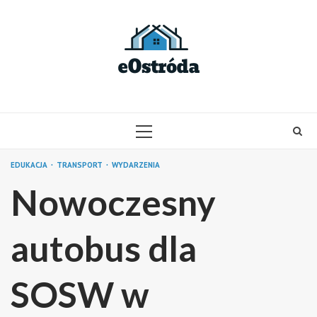
Skip
to
content
PRIMARY
MENU
EDUKACJA
TRANSPORT
WYDARZENIA
Nowoczesny
autobus dla
SOSW w