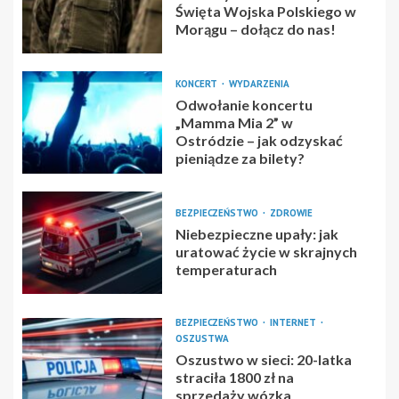
Święta Wojska Polskiego w
Morągu – dołącz do nas!
KONCERT
WYDARZENIA
Odwołanie koncertu
„Mamma Mia 2” w
Ostródzie – jak odzyskać
pieniądze za bilety?
BEZPIECZEŃSTWO
ZDROWIE
Niebezpieczne upały: jak
uratować życie w skrajnych
temperaturach
BEZPIECZEŃSTWO
INTERNET
OSZUSTWA
Oszustwo w sieci: 20-latka
straciła 1800 zł na
sprzedaży wózka