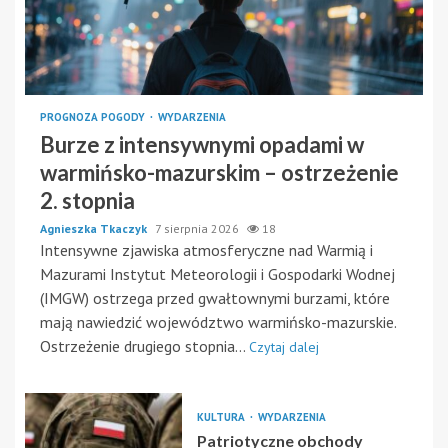
PROGNOZA POGODY
WYDARZENIA
Burze z intensywnymi opadami w
warmińsko-mazurskim – ostrzeżenie
2. stopnia
Agnieszka Tkaczyk
7 sierpnia 2026
18
Intensywne zjawiska atmosferyczne nad Warmią i
Mazurami Instytut Meteorologii i Gospodarki Wodnej
(IMGW) ostrzega przed gwałtownymi burzami, które
mają nawiedzić województwo warmińsko-mazurskie.
Ostrzeżenie drugiego stopnia...
Czytaj dalej
KULTURA
WYDARZENIA
Patriotyczne obchody