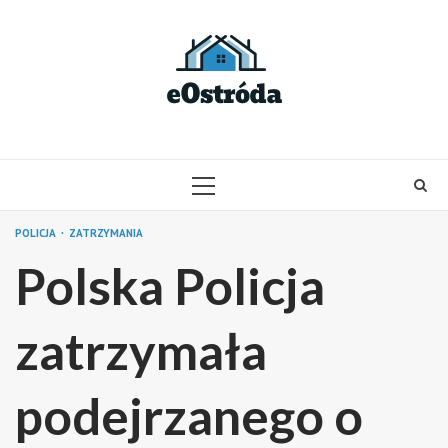
Skip
to
content
PRIMARY
MENU
POLICJA
ZATRZYMANIA
Polska Policja
zatrzymała
podejrzanego o