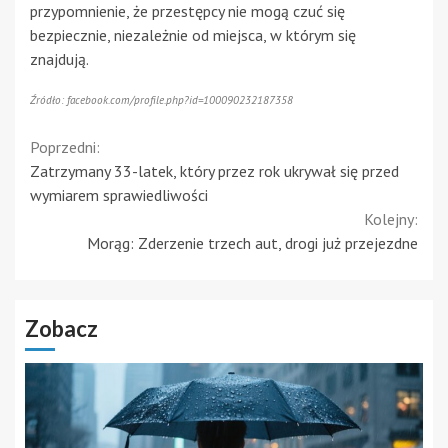
przypomnienie, że przestępcy nie mogą czuć się
bezpiecznie, niezależnie od miejsca, w którym się
znajdują.
Źródło: facebook.com/profile.php?id=100090232187358
Continue
Poprzedni:
Zatrzymany 33-latek, który przez rok ukrywał się przed
Reading
wymiarem sprawiedliwości
Kolejny:
Morąg: Zderzenie trzech aut, drogi już przejezdne
Zobacz