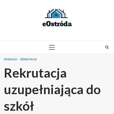
Skip
to
content
PRIMARY
MENU
EDUKACJA
REKRUTACJA
Rekrutacja
uzupełniająca do
szkół