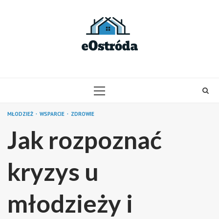
Skip
to
content
PRIMARY
MENU
MŁODZIEŻ
WSPARCIE
ZDROWIE
Jak rozpoznać
kryzys u
młodzieży i