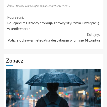
Źródło: facebook.com/profile.php?id=100090232187358
Continue
Poprzedni:
Policjanci z Ostródy promują zdrowy styl życia i integrację
Reading
w amfiteatrze
Kolejny:
Policja odkrywa nielegalną destylarnię w gminie Miłomłyn
Zobacz