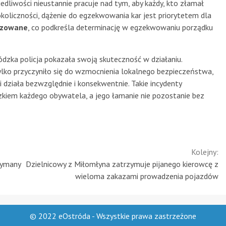
dliwości nieustannie pracuje nad tym, aby każdy, kto złamał
koliczności, dążenie do egzekwowania kar jest priorytetem dla
izowane
, co podkreśla determinację w egzekwowaniu porządku
dzka policja pokazała swoją skuteczność w działaniu.
ko przyczyniło się do wzmocnienia lokalnego bezpieczeństwa,
i działa bezwzględnie i konsekwentnie. Takie incydenty
zkiem każdego obywatela, a jego łamanie nie pozostanie bez
Kolejny:
zymany
Dzielnicowy z Miłomłyna zatrzymuje pijanego kierowcę z
wieloma zakazami prowadzenia pojazdów
© 2022 eOstróda - Wszystkie prawa zastrzeżone