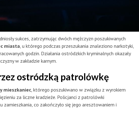
odniosły sukces, zatrzymując dwóch mężczyzn poszukiwanych
ec miasta
, u którego podczas przeszukania znaleziono narkotyki,
racowanych godzin. Działania ostródzkich kryminalnych okazały
żczyzny w zakładzie karnym.
zez ostródzką patrolówkę
ny mieszkaniec
, którego poszukiwano w związku z wyrokiem
zieniu za liczne kradzieże. Policjanci z patrolówki
cu zamieszkania, co zakończyło się jego aresztowaniem i