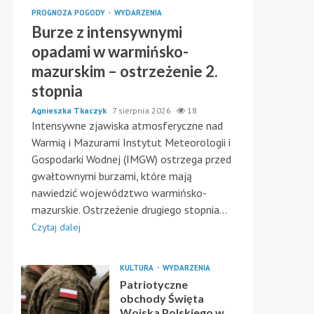
PROGNOZA POGODY
WYDARZENIA
Burze z intensywnymi
opadami w warmińsko-
mazurskim – ostrzeżenie 2.
stopnia
Agnieszka Tkaczyk
7 sierpnia 2026
18
Intensywne zjawiska atmosferyczne nad
Warmią i Mazurami Instytut Meteorologii i
Gospodarki Wodnej (IMGW) ostrzega przed
gwałtownymi burzami, które mają
nawiedzić województwo warmińsko-
mazurskie. Ostrzeżenie drugiego stopnia...
Czytaj dalej
KULTURA
WYDARZENIA
Patriotyczne
obchody Święta
Wojska Polskiego w