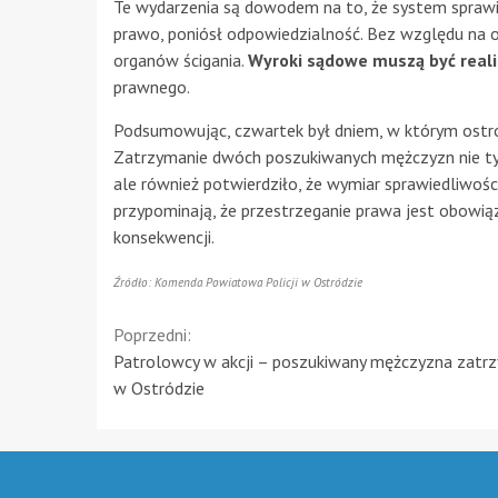
Te wydarzenia są dowodem na to, że system sprawie
prawo, poniósł odpowiedzialność. Bez względu na o
organów ścigania.
Wyroki sądowe muszą być real
prawnego.
Podsumowując, czwartek był dniem, w którym ostró
Zatrzymanie dwóch poszukiwanych mężczyzn nie tyl
ale również potwierdziło, że wymiar sprawiedliwośc
przypominają, że przestrzeganie prawa jest obowią
konsekwencji.
Źródło: Komenda Powiatowa Policji w Ostródzie
Continue
Poprzedni:
Patrolowcy w akcji – poszukiwany mężczyzna zatr
Reading
w Ostródzie