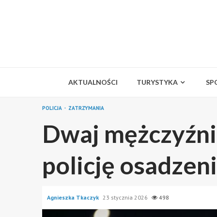
Skip
to
content
AKTUALNOŚCI
TURYSTYKA
SP
POLICJA
ZATRZYMANIA
Dwaj mężczyźni
policję osadzen
Agnieszka Tkaczyk
23 stycznia 2026
498