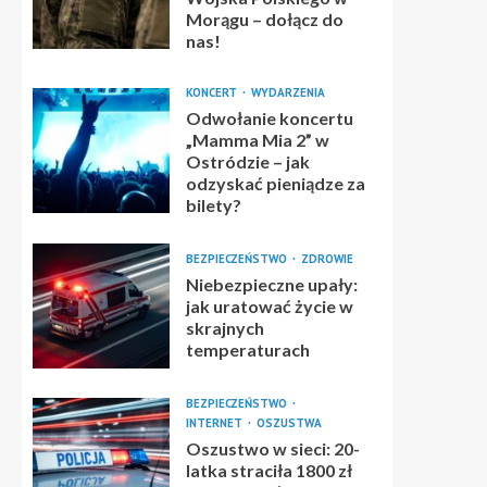
Morągu – dołącz do
nas!
KONCERT
WYDARZENIA
Odwołanie koncertu
„Mamma Mia 2” w
Ostródzie – jak
odzyskać pieniądze za
bilety?
BEZPIECZEŃSTWO
ZDROWIE
Niebezpieczne upały:
jak uratować życie w
skrajnych
temperaturach
BEZPIECZEŃSTWO
INTERNET
OSZUSTWA
Oszustwo w sieci: 20-
latka straciła 1800 zł