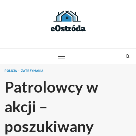
Skip
to
content
PRIMARY
MENU
POLICJA
ZATRZYMANIA
Patrolowcy w
akcji –
poszukiwany