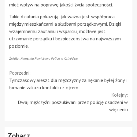
mieć wpływ na poprawę jakości życia społeczności.
Takie działania pokazują, jak ważna jest współpraca
między mieszkańcami a służbami porządkowymi. Dzięki
wzajemnemu zaufaniu i wsparciu, możliwe jest
utrzymanie porządku i bezpieczeństwa na najwyższym
poziomie.
Źródło: Komenda Powiatowa Policji w Ostródzie
Continue
Poprzedni:
Tymczasowy areszt dla mężczyzny za nękanie byłej żony i
Reading
łamanie zakazu kontaktu z ojcem
Kolejny:
Dwaj mężczyźni poszukiwani przez policję osadzeni w
więzieniu
Zobacz