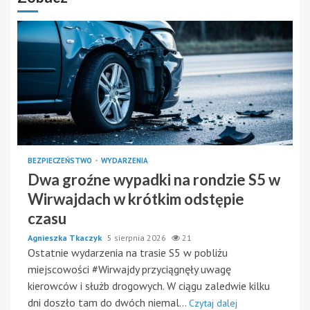
BEZPIECZEŃSTWO
WYDARZENIA
Dwa groźne wypadki na rondzie S5 w
Wirwajdach w krótkim odstępie
czasu
Agnieszka Tkaczyk
5 sierpnia 2026
21
Ostatnie wydarzenia na trasie S5 w pobliżu
miejscowości #Wirwajdy przyciągnęły uwagę
kierowców i służb drogowych. W ciągu zaledwie kilku
dni doszło tam do dwóch niemal...
Czytaj dalej