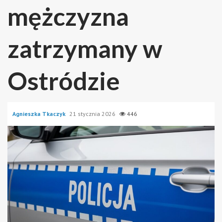
mężczyzna
zatrzymany w
Ostródzie
Agnieszka Tkaczyk
21 stycznia 2026
446