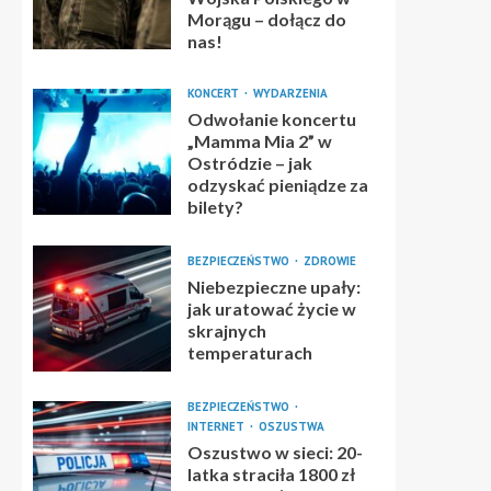
Morągu – dołącz do
nas!
KONCERT
WYDARZENIA
Odwołanie koncertu
„Mamma Mia 2” w
Ostródzie – jak
odzyskać pieniądze za
bilety?
BEZPIECZEŃSTWO
ZDROWIE
Niebezpieczne upały:
jak uratować życie w
skrajnych
temperaturach
BEZPIECZEŃSTWO
INTERNET
OSZUSTWA
Oszustwo w sieci: 20-
latka straciła 1800 zł