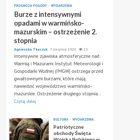
PROGNOZA POGODY
WYDARZENIA
Burze z intensywnymi
opadami w warmińsko-
mazurskim – ostrzeżenie 2.
stopnia
Agnieszka Tkaczyk
7 sierpnia 2026
23
Intensywne zjawiska atmosferyczne nad
Warmią i Mazurami Instytut Meteorologii i
Gospodarki Wodnej (IMGW) ostrzega przed
gwałtownymi burzami, które mają
nawiedzić województwo warmińsko-
mazurskie. Ostrzeżenie drugiego stopnia...
Czytaj dalej
KULTURA
WYDARZENIA
Patriotyczne
obchody Święta
Wojska Polskiego w