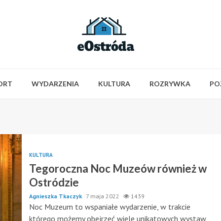
ORT
WYDARZENIA
KULTURA
ROZRYWKA
PO
KULTURA
Tegoroczna Noc Muzeów również w
Ostródzie
Agnieszka Tkaczyk
7 maja 2022
1439
Noc Muzeum to wspaniałe wydarzenie, w trakcie
którego możemy obejrzeć wiele unikatowych wystaw,