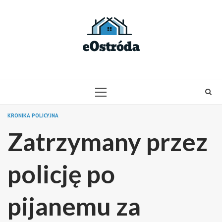
Skip
to
content
PRIMARY
MENU
KRONIKA POLICYJNA
Zatrzymany przez
policję po
pijanemu za