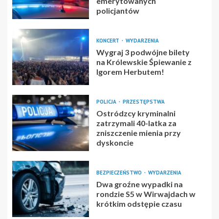
emerytowanych
policjantów
KONCERT
WYDARZENIA
Wygraj 3 podwójne bilety
na Królewskie Śpiewanie z
Igorem Herbutem!
POLICJA
PRZESTĘPSTWA
Ostródzcy kryminalni
zatrzymali 40-latka za
zniszczenie mienia przy
dyskoncie
BEZPIECZEŃSTWO
WYDARZENIA
Dwa groźne wypadki na
rondzie S5 w Wirwajdach w
krótkim odstępie czasu