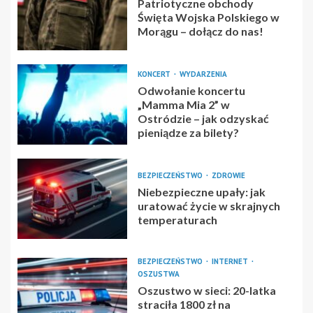
Patriotyczne obchody
Święta Wojska Polskiego w
Morągu – dołącz do nas!
KONCERT
WYDARZENIA
Odwołanie koncertu
„Mamma Mia 2” w
Ostródzie – jak odzyskać
pieniądze za bilety?
BEZPIECZEŃSTWO
ZDROWIE
Niebezpieczne upały: jak
uratować życie w skrajnych
temperaturach
BEZPIECZEŃSTWO
INTERNET
OSZUSTWA
Oszustwo w sieci: 20-latka
straciła 1800 zł na