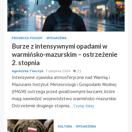
PROGNOZA POGODY
WYDARZENIA
Burze z intensywnymi opadami w
warmińsko-mazurskim – ostrzeżenie
2. stopnia
Agnieszka Tkaczyk
7 sierpnia 2026
21
Intensywne zjawiska atmosferyczne nad Warmią i
Mazurami Instytut Meteorologii i Gospodarki Wodnej
(IMGW) ostrzega przed gwałtownymi burzami, które
mają nawiedzić województwo warmińsko-mazurskie.
Ostrzeżenie drugiego stopnia...
Czytaj dalej
KULTURA
WYDARZENIA