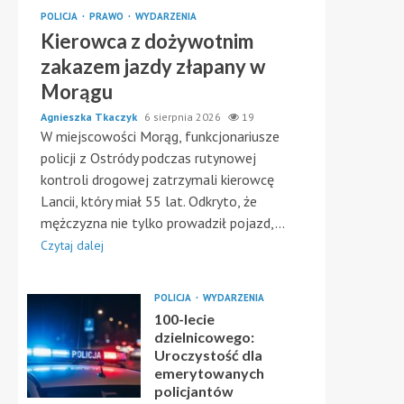
POLICJA
PRAWO
WYDARZENIA
Kierowca z dożywotnim
zakazem jazdy złapany w
Morągu
Agnieszka Tkaczyk
6 sierpnia 2026
19
W miejscowości Morąg, funkcjonariusze
policji z Ostródy podczas rutynowej
kontroli drogowej zatrzymali kierowcę
Lancii, który miał 55 lat. Odkryto, że
mężczyzna nie tylko prowadził pojazd,...
Czytaj dalej
POLICJA
WYDARZENIA
100-lecie
dzielnicowego:
Uroczystość dla
emerytowanych
policjantów