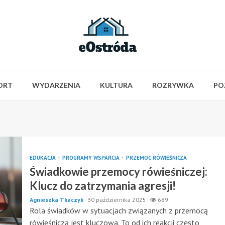
ORT
WYDARZENIA
KULTURA
ROZRYWKA
PO
EDUKACJA
PROGRAMY WSPARCIA
PRZEMOC RÓWIEŚNICZA
Świadkowie przemocy rówieśniczej:
Klucz do zatrzymania agresji!
Agnieszka Tkaczyk
30 października 2025
689
Rola świadków w sytuacjach związanych z przemocą
rówieśniczą jest kluczowa. To od ich reakcji często