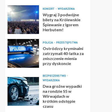
KONCERT
WYDARZENIA
Wygraj 3 podwójne
bilety na Królewskie
Śpiewanie z Igorem
Herbutem!
POLICJA
PRZESTĘPSTWA
Ostródzcy kryminalni
zatrzymali 40-latka za
zniszczenie mienia
przy dyskoncie
BEZPIECZEŃSTWO
WYDARZENIA
Dwa groźne wypadki
na rondzie S5 w
Wirwajdach w
krótkim odstępie
czasu