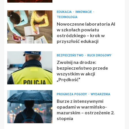
EDUKACJA
INNOWACJE
TECHNOLOGIA
Nowoczesne laboratoria AI
w szkołach powiatu
ostródzkiego – krok w
przyszłość edukacji
BEZPIECZEŃSTWO
RUCH DROGOWY
Zwolnij na drodze:
bezpieczeństwo przede
wszystkim w akcji
„Prędkość”
PROGNOZA POGODY
WYDARZENIA
Burze z intensywnymi
opadami w warmińsko-
mazurskim – ostrzeżenie 2.
stopnia