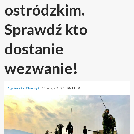
ostródzkim.
Sprawdź kto
dostanie
wezwanie!
Agnieszka Tkaczyk
12 maja 2023
1158