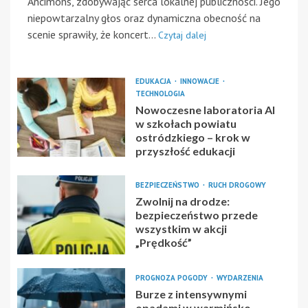
Ancimons, zdobywając serca lokalnej publiczności. Jego
niepowtarzalny głos oraz dynamiczna obecność na
scenie sprawiły, że koncert...
Czytaj dalej
EDUKACJA
INNOWACJE
TECHNOLOGIA
Nowoczesne laboratoria AI
w szkołach powiatu
ostródzkiego – krok w
przyszłość edukacji
BEZPIECZEŃSTWO
RUCH DROGOWY
Zwolnij na drodze:
bezpieczeństwo przede
wszystkim w akcji
„Prędkość”
PROGNOZA POGODY
WYDARZENIA
Burze z intensywnymi
opadami w warmińsko-