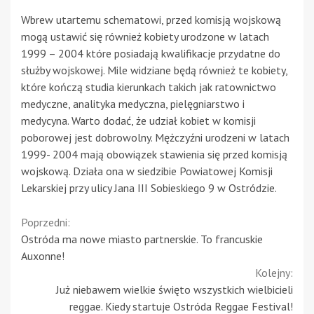
Wbrew utartemu schematowi, przed komisją wojskową
mogą ustawić się również kobiety urodzone w latach
1999 – 2004 które posiadają kwalifikacje przydatne do
służby wojskowej. Mile widziane będą również te kobiety,
które kończą studia kierunkach takich jak ratownictwo
medyczne, analityka medyczna, pielęgniarstwo i
medycyna. Warto dodać, że udział kobiet w komisji
poborowej jest dobrowolny. Mężczyźni urodzeni w latach
1999- 2004 mają obowiązek stawienia się przed komisją
wojskową. Działa ona w siedzibie Powiatowej Komisji
Lekarskiej przy ulicy Jana III Sobieskiego 9 w Ostródzie.
Continue
Poprzedni:
Ostróda ma nowe miasto partnerskie. To francuskie
Reading
Auxonne!
Kolejny:
Już niebawem wielkie święto wszystkich wielbicieli
reggae. Kiedy startuje Ostróda Reggae Festival!