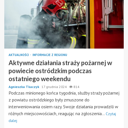
AKTUALNOŚCI
INFORMACJE Z REGIONU
Aktywne działania straży pożarnej w
powiecie ostródzkim podczas
ostatniego weekendu
Agnieszka Tkaczyk
17 grudnia 2024
814
Podczas minionego końca tygodnia, służby straży pożarnej
z powiatu ostródzkiego były zmuszone do
interweniowania osiem razy. Swoje działania prowadzili w
różnych miejscowościach, reagując na zgłoszenia...
Czytaj
dalej