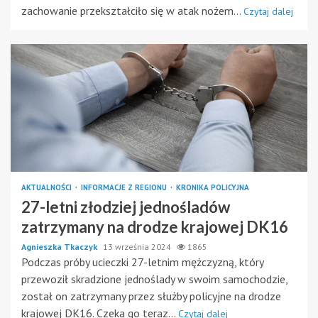
zachowanie przekształciło się w atak nożem...
Czytaj dalej
AKTUALNOŚCI
INFORMACJE Z REGIONU
KRONIKA POLICYJNA
27-letni złodziej jednośladów
zatrzymany na drodze krajowej DK16
Agnieszka Tkaczyk
13 września 2024
1865
Podczas próby ucieczki 27-letnim mężczyzną, który
przewoził skradzione jednoślady w swoim samochodzie,
został on zatrzymany przez służby policyjne na drodze
krajowej DK16. Czeka go teraz...
Czytaj dalej