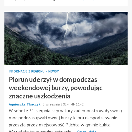
INFORMACJE Z REGIONU
NEWSY
Piorun uderzył w dom podczas
weekendowej burzy, powodując
znaczne uszkodzenia
Agnieszka Tkaczyk
5 września 2024
1142
W sobotę 31 sierpnia, siły natury zademonstrowały swoją
moc podczas gwałtownej burzy, która niespodziewanie
przeszła przez miejscowość Plichta w gminie Łukta.
Wywołało to awaryjną sytuację,...