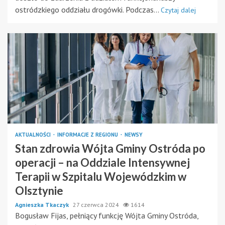
ostródzkiego oddziału drogówki. Podczas...
Czytaj dalej
AKTUALNOŚCI
INFORMACJE Z REGIONU
NEWSY
Stan zdrowia Wójta Gminy Ostróda po
operacji – na Oddziale Intensywnej
Terapii w Szpitalu Wojewódzkim w
Olsztynie
Agnieszka Tkaczyk
27 czerwca 2024
1614
Bogusław Fijas, pełniący funkcję Wójta Gminy Ostróda,