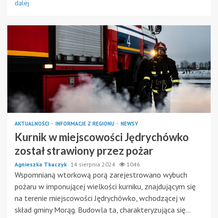
dalej
AKTUALNOŚCI
INFORMACJE Z REGIONU
NEWSY
Kurnik w miejscowości Jędrychówko
został strawiony przez pożar
Agnieszka Tkaczyk
14 sierpnia 2024
1046
Wspomnianą wtorkową porą zarejestrowano wybuch
pożaru w imponującej wielkości kurniku, znajdującym się
na terenie miejscowości Jędrychówko, wchodzącej w
skład gminy Morąg. Budowla ta, charakteryzująca się...