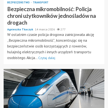
BEZPIECZEŃSTWO
TRANSPORT
Bezpieczna mikromobilność: Policja
chroni użytkowników jednośladów na
drogach
Agnieszka Tkaczyk
14 marca 2026
277
W ostatnim czasie policja drogowa zainicjowała akcję
„Bezpieczna mikromobilność”, koncentrując się na
bezpieczeństwie osób korzystających z rowerów,
hulajnóg elektrycznych i innych urządzeń transportu
osobistego. Akcja...
Czytaj dalej