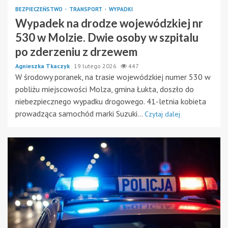
BEZPIECZEŃSTWO
TRANSPORT
WYPADKI
Wypadek na drodze wojewódzkiej nr
530 w Molzie. Dwie osoby w szpitalu
po zderzeniu z drzewem
Agnieszka Tkaczyk
19 lutego 2026
447
W środowy poranek, na trasie wojewódzkiej numer 530 w
pobliżu miejscowości Molza, gmina Łukta, doszło do
niebezpiecznego wypadku drogowego. 41-letnia kobieta
prowadząca samochód marki Suzuki...
Czytaj dalej