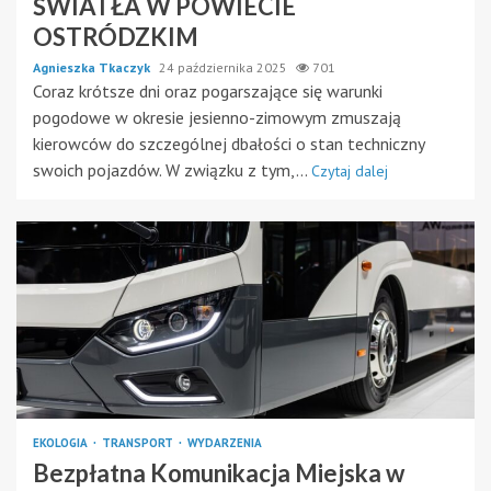
ŚWIATŁA W POWIECIE
OSTRÓDZKIM
Agnieszka Tkaczyk
24 października 2025
701
Coraz krótsze dni oraz pogarszające się warunki
pogodowe w okresie jesienno-zimowym zmuszają
kierowców do szczególnej dbałości o stan techniczny
swoich pojazdów. W związku z tym,...
Czytaj dalej
EKOLOGIA
TRANSPORT
WYDARZENIA
Bezpłatna Komunikacja Miejska w