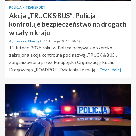
POLICJA
TRANSPORT
Akcja „TRUCK&BUS”: Policja
kontroluje bezpieczeństwo na drogach
w całym kraju
Agnieszka Tkaczyk
11 lutego 2026
394
11 lutego 2026 roku w Polsce odbywa się szeroko
zakrojona akcja kontrolna pod nazwą „TRUCK&BUS”,
zorganizowana przez Europejską Organizację Ruchu
Drogowego „ROADPOL”. Działania te mają...
Czytaj dalej