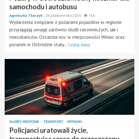
samochodu i autobusu
Agnieszka Tkaczyk
28 października 2025
716
Wydarzenia związane z pożarami pojazdów w regionie
przyciągają uwagę zarówno służb ratowniczych, jak i
mieszkańców. Ostatnia noc w miejscowości Winiec oraz
poranek w Ostródzie stały...
Czytaj dalej
SŁUŻBY MEDYCZNE
TRANSPORT
WYPADKI
Policjanci uratowali życie,
transportując serce do przeszczepu